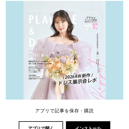
とEXILEのHIROさん。 上戸さんに贈った婚約指輪
は、HIROさんの お知り合いのデザイナーに頼んだ特
注品とのこと。 ダイヤモンドがたくさん散りばめら
れているそうです。 神田うのさん・西村拓郎さ […]
続きを読む
アプリで記事を保存・購読
アプリで開く
インストール