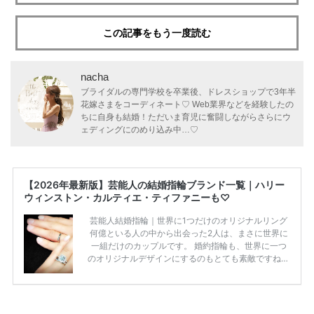
この記事をもう一度読む
nacha
ブライダルの専門学校を卒業後、ドレスショップで3年半
花嫁さまをコーディネート♡ Web業界などを経験したの
ちに自身も結婚！ただいま育児に奮闘しながらさらにウ
ェディングにのめり込み中…♡
【2026年最新版】芸能人の結婚指輪ブランド一覧｜ハリー
ウィンストン・カルティエ・ティファニーも♡
芸能人結婚指輪｜世界に1つだけのオリジナルリング
何億といる人の中から出会った2人は、まさに世界に
一組だけのカップルです。 婚約指輪も、世界に一つ
のオリジナルデザインにするのもとても素敵ですね♡
お二人を象徴する物や事を、形で表したり、好きなも
のを形にするのも想い出になります。 上戸彩さん・H
IROさんの婚約指輪 出典:オスカープロモーション公式
HPより引用 2011年9月に結婚した女優の上戸彩さん