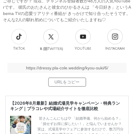
ご存じですか？ 現在、チャンネル登録者数が48万人の人気YouTube
rです。 彼氏のおたさんと彼女のひかるさんは 「今日好き」というA
bema TVの恋愛リアリティ番組が きっかけで知り合ったそうです。
そんな2人の馴れ初めについてもご紹介いたしますね♡
TikTok
旧
YouTube
Instagram
Ｘ(
Twitter)
https://dressy.pla-cole.wedding/kyou-suki/6/
【2026年8月最新】結婚式場見学キャンペーン・特典ラン
キング｜プラコレや式場紹介サイトを徹底比較
皆さんこんにちは♡ 「結婚準備、何から始める？」
「損せずお得に探したい！」と悩んでいませんか？
実は、式場見学やフェアに参加するだけで、数万円分