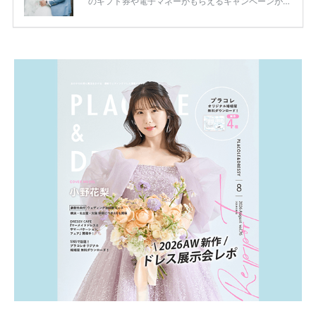
のギフト券や電子マネーがもらえるキャンペーンがあ
ります。 ただし、サイトごとに特典額や条件が違う
ため、比較せずに選ぶと損をしてしまうことも……。
そこでこの記事では、【2026年8月最新】結婚式場見
学キャンペーン特典ランキングを公開！ 比較サイ
ト：プラコレ、ゼクシィ、ハナユメ、マイナビ 掲載
内容：特典金額・条件・応募方法・注意点 「どこが
一番お得？」「プラコレの特典は？」といった疑問も
解決します。 まずは診断で候補を絞れる「ウェディ
ング診断」か、体験型 […]
続きを読む