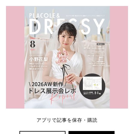
学キャンペーン特典ランキングを公開！ 比較サイ
ト：プラコレ、ゼクシィ、ハナユメ、マイナビ 掲載
内容：特典金額・条件・応募方法・注意点 「どこが
一番お得？」「プラコレの特典は？」といった疑問も
解決します。 まずは診断で候補を絞れる「ウェディ
ング診断」か、体験型 […]
続きを読む
アプリで記事を保存・購読