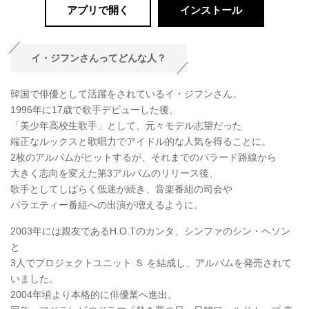
アプリで開く
インストール
イ・ジフンさんってどんな人？
韓国で俳優として活躍をされているイ・ジフンさん。
1996年に17歳で歌手デビューした後、
「美少年高校生歌手」として、元々モデル志望だった
端正なルックスと歌唱力でアイドル的な人気を得ることに。
2枚のアルバムがヒットするが、それまでのバラード路線から
大きく志向を変えた第3アルバムのリリース後、
歌手としてしばらく低迷が続き、音楽番組の司会や
バラエティー番組への出演が増えるように。
2003年には親友であるH.O.Tのカンタ、シンファのシン・ヘソン
と
3人でプロジェクトユニット Ｓ を結成し、アルバムを発売されて
いました。
2004年頃より本格的に俳優業へ進出。