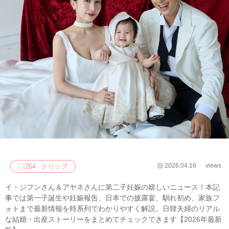
2026.04.16
views
♡
264
クリップ
イ・ジフンさん＆アヤネさんに第二子妊娠の嬉しいニュース！本記
事では第一子誕生や妊娠報告、日本での披露宴、馴れ初め、家族フ
ォトまで最新情報を時系列でわかりやすく解説。日韓夫婦のリアル
な結婚・出産ストーリーをまとめてチェックできます【2026年最新