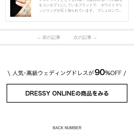
をコンセプトにしているブランドで、 ホワイトマリ
ッジリングが広く知られています。 ブシュロンで特
に人気を集めている 「キャトルホワイトマリッジリ
ング」は、 小栗さんと山田さんが結婚指輪に選ばれ
ました！ 存在感がしっかりある上にラグジュアリー
なので、 とても人気となっているのです。 その相場
←
前の記事
次の記事
→
は、10～30万円ほどとなっています。 小栗旬さん・
山田優さんの結婚指輪 出典:ブシュロンの公式HPをch
eck！ 婚約指輪にTiffanyを着用された 小栗旬さんと
山田優さん。 結婚指輪は、ブシュロン（ […]
続きを
読む
BACK NUMBER