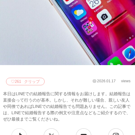
2026.01.17
views
♡
261
クリップ
本日はLINEでの結婚報告に関する情報をお届けします。結婚報告は
直接会って行うのが基本。しかし、それが難しい場合、親しい友人
や同僚であればLINEでの結婚報告でも問題ありません。この記事で
は、LINEで結婚報告する際の例文や注意点などもご紹介するので、
ぜひ最後までご覧くださいね。