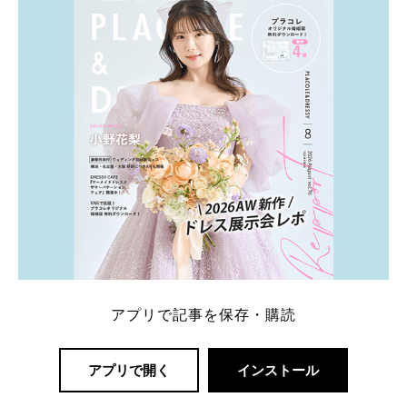
一番お得？」「プラコレの特典は？」といった疑問も
解決します。 まずは診断で候補を絞れる「ウェディ
ング診断」か、体験型 […]
続きを読む
アプリで記事を保存・購読
アプリで開く
インストール