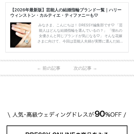
【2026年最新版】芸能人の結婚指輪ブランド一覧｜ハリー
ウィンストン・カルティエ・ティファニーも♡
みなさま、こんにちは！ DRESSY編集部です♡ 「芸
能人はどんな結婚指輪を選んでいるの？」 「憧れの
女優さんと同じブランドが気になる♡」 そんな花嫁
さまに向けて、今回は芸能人夫婦が実際に選んだ結婚
指輪・婚約指輪をブランド別にまとめました！ ハリ
ーウィンストンやカルティエ、ティファニーなど世界
的ハイブランドから、俄（NIWAKA）やI-PRIMOなど
日本で人気のブランドまで幅広くご紹介。 さらに、
←
前の記事
次の記事
→
・愛用している芸能人夫婦 ・リングの特徴や魅力 ・
推定価格帯 ・花嫁人気が高い理由 などもあわせて解
説していきます♡ 「芸能人の結婚指輪ってやっぱり
高い？」 「手が届くブランドもある？」 「人気ブラ
[…]
続きを読む