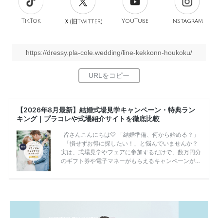
TikTok
旧
YouTube
Instagram
Ｘ(
Twitter)
https://dressy.pla-cole.wedding/line-kekkonn-houkoku/
【2026年8月最新】結婚式場見学キャンペーン・特典ラン
キング｜プラコレや式場紹介サイトを徹底比較
皆さんこんにちは♡ 「結婚準備、何から始める？」
「損せずお得に探したい！」と悩んでいませんか？
実は、式場見学やフェアに参加するだけで、数万円分
のギフト券や電子マネーがもらえるキャンペーンがあ
ります。 ただし、サイトごとに特典額や条件が違う
ため、比較せずに選ぶと損をしてしまうことも……。
そこでこの記事では、【2026年8月最新】結婚式場見
学キャンペーン特典ランキングを公開！ 比較サイ
ト：プラコレ、ゼクシィ、ハナユメ、マイナビ 掲載
内容：特典金額・条件・応募方法・注意点 「どこが