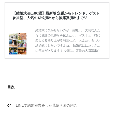
【結婚式演出80選】最新版 定番からトレンド、ゲスト
参加型、人気の挙式演出から披露宴演出まで♡
結婚式に欠かせないのが「演出」。 大切な人た
ちに感謝の気持ちを伝えたり、 ゲストと一緒に
楽しめる盛り上がる演出など、 おふたりらしい
結婚式にしたいですよね。 結婚式にはたくさん
の演出があります！ 今回は、定番の人気演出か
ら最新のトレンド演出、 ゲストが楽しめる演出
まで 挙式から披露宴まで使えるおすすめの 「結
婚式演出80選」をご紹介します◎ ＼花嫁必見／
今月の式場探しで特典が貰えるサイトランキン
グ♡ 【7月はとっても豪華◎*】式場探しで特典
が貰えるサイトランキング♡♥各社のキャンペ
ーン内容をまとめました♡ 結婚式準備のTODO
目次
ならここをチェック！ 【完全マニュアル】はじ
めての結婚準備何する？令 […]
続きを読む
LINEで結婚報告をした花嫁さまの割合