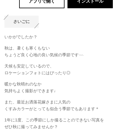
アプリで開く
インストール
さいごに
いかがでしたか？
秋は、暑くも寒くもない
ちょうど良く心地の良い気候の季節です𓇠
天候も安定しているので、
ロケーションフォトにはぴったり◎
暖かな秋晴れのなか
気持ちよく撮影ができます♩
また、最近お洒落花嫁さまに人気の
くすみカラーがとっても似合う季節でもあります＊
1年に1度、この季節にしか撮ることのできない写真を
ぜひ秋に撮ってみませんか？