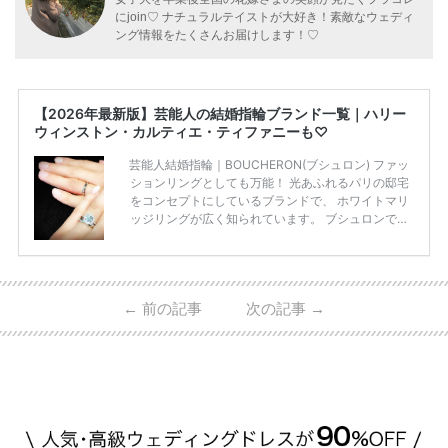
にjoin♡ ナチュラルテイストが大好き！素敵なウェディ
ング情報をたくさんお届けします！♡
【2026年最新版】芸能人の結婚指輪ブランド一覧｜ハリー
ウィンストン・カルティエ・ティファニーも♡
芸能人結婚指輪｜BOUCHERON(ブシュロン) ファッ
ションリングとしても万能！ 光あふれるパリの邸宅
をコンセプトにしているブランドで、 ホワイトマリ
ッジリングが広く知られています。 ブシュロンで特
に人気を集めている 「キャトルホワイトマリッジリ
ング」は、 小栗さんと山田さんが結婚指輪に選ばれ
ました！ 存在感がしっかりある上にラグジュアリー
なので、 とても人気となっているのです。 その相場
←
前の記事
次の記事
→
は、10～30万円ほどとなっています。 小栗旬さん・
山田優さんの結婚指輪 出典:ブシュロンの公式HPをch
eck！ 婚約指輪にTiffanyを着用された 小栗旬さんと
山田優さん。 結婚指輪は、ブシュロン（ […]
続きを
読む