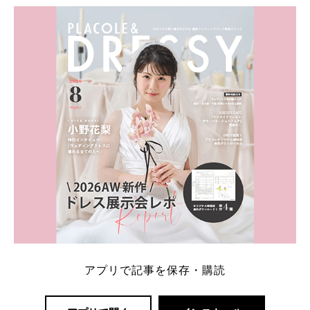
ト：プラコレ、ゼクシィ、ハナユメ、マイナビ 掲載
内容：特典金額・条件・応募方法・注意点 「どこが
一番お得？」「プラコレの特典は？」といった疑問も
解決します。 まずは診断で候補を絞れる「ウェディ
ング診断」か、体験型 […]
続きを読む
アプリで記事を保存・購読