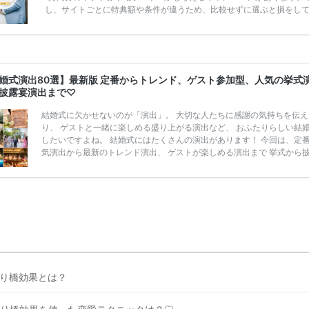
し、サイトごとに特典額や条件が違うため、比較せずに選ぶと損をし
うことも……。 そこでこの記事では、【2026年8月最新】結婚式場見
ンペーン特典ランキングを公開！ 比較サイト：プラコレ、ゼクシィ、
メ、マイナビ 掲載内容：特典金額・条件・応募方法・注意点 「どこが
得？」「プラコレの特典は？」といった疑問も解決します。 まずは診
補を絞れる「ウェディング診断」か、体験型 […]
続きを読む
婚式演出80選】最新版 定番からトレンド、ゲスト参加型、人気の挙式
披露宴演出まで♡
結婚式に欠かせないのが「演出」。 大切な人たちに感謝の気持ちを伝え
り、 ゲストと一緒に楽しめる盛り上がる演出など、 おふたりらしい結
したいですよね。 結婚式にはたくさんの演出があります！ 今回は、定
気演出から最新のトレンド演出、 ゲストが楽しめる演出まで 挙式から
まで使えるおすすめの 「結婚式演出80選」をご紹介します◎ ＼花嫁必
月の式場探しで特典が貰えるサイトランキング♡ 【7月はとっても豪華
式場探しで特典が貰えるサイトランキング♡♥各社のキャンペーン内容
とめました♡ 結婚式準備のTODOならここをチェック！ 【完全マニュ
はじめての結婚準備何する？令 […]
続きを読む
り橋効果とは？