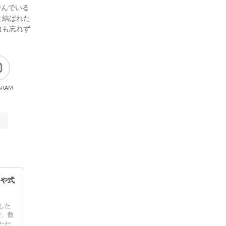
潜んでいる
と結ばれた
力も忘れず
gram
レや式
した
で、数
ただ