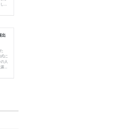
てしま
学キャ
ハナユ
一番お
断で候
演出
た
婚式に
番の人
披露宴
見／今
◎*】
をま
アル】