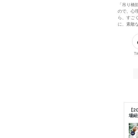
「吊り橋
ので、心
ら、すご
に、素敵
Ti
【2
場紹