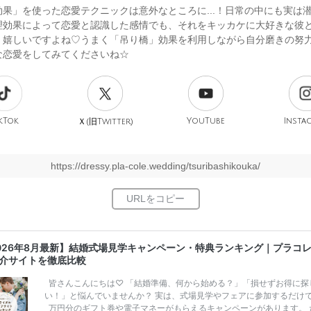
効果」を使った恋愛テクニックは意外なところに...！日常の中にも実は
理効果によって恋愛と認識した感情でも、それをキッカケに大好きな彼
く嬉しいですよね♡うまく「吊り橋」効果を利用しながら自分磨きの努
な恋愛をしてみてくださいね☆
kTok
旧
YouTube
Insta
Ｘ(
Twitter)
https://dressy.pla-cole.wedding/tsuribashikouka/
026年8月最新】結婚式場見学キャンペーン・特典ランキング｜プラコ
介サイトを徹底比較
皆さんこんにちは♡ 「結婚準備、何から始める？」「損せずお得に探
い！」と悩んでいませんか？ 実は、式場見学やフェアに参加するだけ
万円分のギフト券や電子マネーがもらえるキャンペーンがあります。 