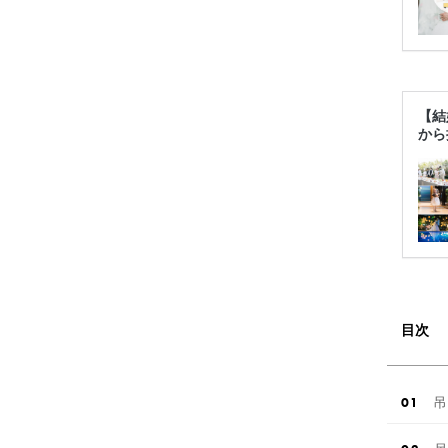
【結
から
目次
吊