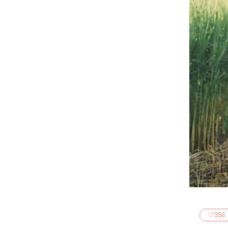
♡
356