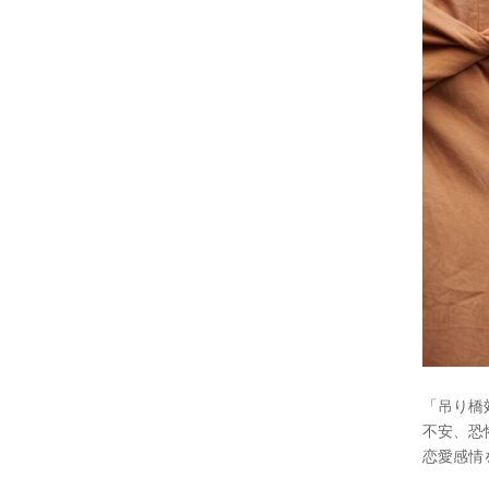
「吊り橋
不安、恐
恋愛感情