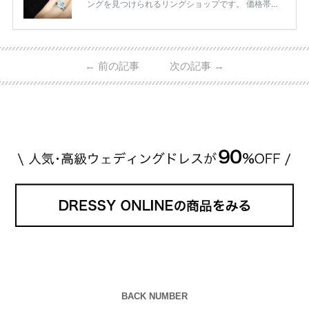
ングを見つけられるリングショップです。 価格帯は2
0万円から50万円ほどの予算でも夫婦2人分の指輪購
入が可能♩ コスパ的にも20代の若い夫婦に人気のよ
うです♡ 志田未来さんの指輪 📺TV 情報📺#日本テレ
ビ 系 にて10月5日22時～スタートする水曜ドラマ『
←
前の記事
次の記事
→
#ファーストペンギン! 』で山藤 そよ役を演じます💁🏻‍♀️
皆さま、ぜひ📺ご覧ください🙏🏻https://t.co/CqTMZ
Ns4lf… @ntv_penguin pic […]
続きを読む
BACK NUMBER