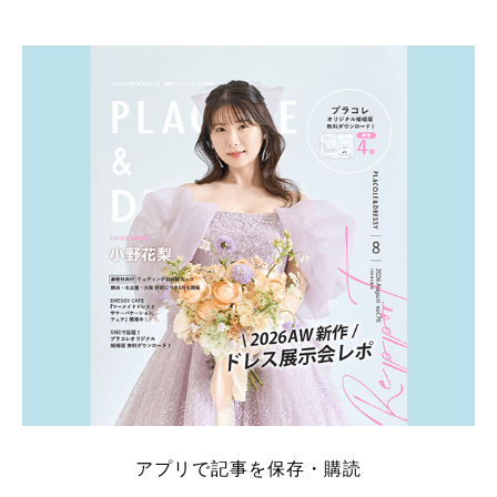
そこでこの記事では、【2026年8月最新】結婚式場見
学キャンペーン特典ランキングを公開！ 比較サイ
ト：プラコレ、ゼクシィ、ハナユメ、マイナビ 掲載
内容：特典金額・条件・応募方法・注意点 「どこが
一番お得？」「プラコレの特典は？」といった疑問も
解決します。 まずは診断で候補を絞れる「ウェディ
ング診断」か、体験型 […]
続きを読む
アプリで記事を保存・購読