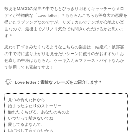
数あるMACOの楽曲の中でもとびっきり明るくキャッチーなメロ
ディが特徴的な「Love letter」＊もちろんこちらも等身大の恋愛を
描いたラブソングなのですが、リズミカルでテンポが心地よい楽
曲なので、最後までノリノリ気分でお聞きいただけるかと思いま
す＊
思わず口ずさみたくなるようなこちらの楽曲は、結婚式・披露宴
の中で特に盛り上がりを見せたいシーンに使うのがおすすめ！お
色直しの中座はもちろん、ケーキ入刀＆ファーストバイトなんか
で使用しても素敵ですよ！
Love letter：素敵なフレーズをご紹介します＊
見つめ合えた日から
始まったふたりのストーリー
触れたくちびる、あなたのものよ
いつだって離さないでね
愛してるよなんて、
口に出して言えないから