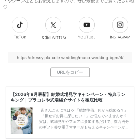
トやシーンなどもお伝えしますので、ぜひ最後までご覧くださいね
♡
TikTok
旧
YouTube
Instagram
Ｘ(
Twitter)
https://dressy.pla-cole.wedding/maco-wedding-bgm/4/
【2026年8月最新】結婚式場見学キャンペーン・特典ラン
キング｜プラコレや式場紹介サイトを徹底比較
皆さんこんにちは♡ 「結婚準備、何から始める？」
「損せずお得に探したい！」と悩んでいませんか？
実は、式場見学やフェアに参加するだけで、数万円分
のギフト券や電子マネーがもらえるキャンペーンがあ
ります。 ただし、サイトごとに特典額や条件が違う
ため、比較せずに選ぶと損をしてしまうことも……。