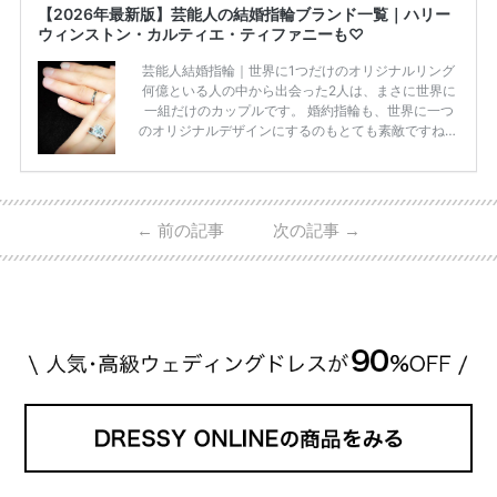
【2026年最新版】芸能人の結婚指輪ブランド一覧｜ハリー
ウィンストン・カルティエ・ティファニーも♡
芸能人結婚指輪｜世界に1つだけのオリジナルリング
何億といる人の中から出会った2人は、まさに世界に
一組だけのカップルです。 婚約指輪も、世界に一つ
のオリジナルデザインにするのもとても素敵ですね♡
お二人を象徴する物や事を、形で表したり、好きなも
のを形にするのも想い出になります。 上戸彩さん・H
IROさんの婚約指輪 出典:オスカープロモーション公式
HPより引用 2011年9月に結婚した女優の上戸彩さん
←
前の記事
次の記事
→
とEXILEのHIROさん。 上戸さんに贈った婚約指輪
は、HIROさんの お知り合いのデザイナーに頼んだ特
注品とのこと。 ダイヤモンドがたくさん散りばめら
れているそうです。 神田うのさん・西村拓郎さ […]
続きを読む