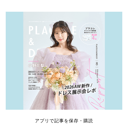
そこでこの記事では、【2026年8月最新】結婚式場見
学キャンペーン特典ランキングを公開！ 比較サイ
ト：プラコレ、ゼクシィ、ハナユメ、マイナビ 掲載
内容：特典金額・条件・応募方法・注意点 「どこが
一番お得？」「プラコレの特典は？」といった疑問も
解決します。 まずは診断で候補を絞れる「ウェディ
ング診断」か、体験型 […]
続きを読む
アプリで記事を保存・購読