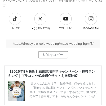
トやシーンなどもお伝えしますので、ぜひ最後までご覧くださいね
♡
TikTok
旧
YouTube
Instagram
Ｘ(
Twitter)
https://dressy.pla-cole.wedding/maco-wedding-bgm/5/
【2026年8月最新】結婚式場見学キャンペーン・特典ラン
キング｜プラコレや式場紹介サイトを徹底比較
皆さんこんにちは♡ 「結婚準備、何から始める？」
「損せずお得に探したい！」と悩んでいませんか？
実は、式場見学やフェアに参加するだけで、数万円分
のギフト券や電子マネーがもらえるキャンペーンがあ
ります。 ただし、サイトごとに特典額や条件が違う
ため、比較せずに選ぶと損をしてしまうことも……。