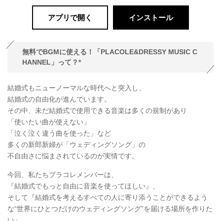
アプリで開く
インストール
無料でBGMに使える！「PLACOLE&DRESSY MUSIC C
HANNEL」って？*
結婚式もニューノーマルな時代へと突入し、
結婚式の自由化が進んでいます。
その中、未だ結婚式で使用できる音楽は多くの規制があり
「使いたい曲が使えない」
「泣く泣く違う曲を使った」など
多くの新郎新婦が「ウェディングソング」の
不自由さに悩まされているのが実情です。
今回、私たちプラコレメンバーは、
『結婚式でもっと自由に音楽を使ってほしい』、
そして『結婚式を考えるすべての人に寄り添うことができるよう
な“世界にひとつだけのウェディングソング”を届ける場所を作りた
い』