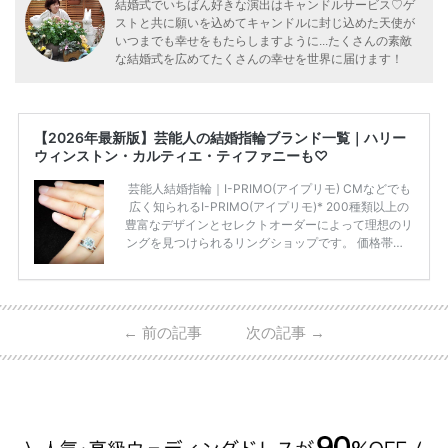
結婚式でいちばん好きな演出はキャンドルサービス♡ゲ
ストと共に願いを込めてキャンドルに封じ込めた天使が
いつまでも幸せをもたらしますように...たくさんの素敵
な結婚式を広めてたくさんの幸せを世界に届けます！
【2026年最新版】芸能人の結婚指輪ブランド一覧｜ハリー
ウィンストン・カルティエ・ティファニーも♡
芸能人結婚指輪｜I-PRIMO(アイプリモ) CMなどでも
広く知られるI-PRIMO(アイプリモ)* 200種類以上の
豊富なデザインとセレクトオーダーによって理想のリ
ングを見つけられるリングショップです。 価格帯は2
0万円から50万円ほどの予算でも夫婦2人分の指輪購
入が可能♩ コスパ的にも20代の若い夫婦に人気のよ
うです♡ 志田未来さんの指輪 📺TV 情報📺#日本テレ
ビ 系 にて10月5日22時～スタートする水曜ドラマ『
←
前の記事
次の記事
→
#ファーストペンギン! 』で山藤 そよ役を演じます💁🏻‍♀️
皆さま、ぜひ📺ご覧ください🙏🏻https://t.co/CqTMZ
Ns4lf… @ntv_penguin pic […]
続きを読む