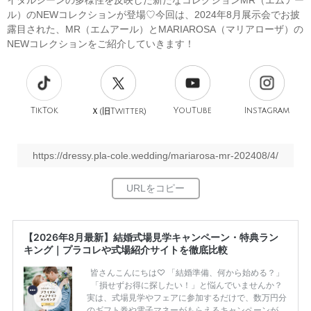
イダルシーンの多様性を反映した新たなコレクションMR（エムアー
ル）のNEWコレクションが登場♡今回は、2024年8月展示会でお披
露目された、MR（エムアール）とMARIAROSA（マリアローザ）の
NEWコレクションをご紹介していきます！
TikTok
旧
YouTube
Instagram
Ｘ(
Twitter)
https://dressy.pla-cole.wedding/mariarosa-mr-202408/4/
【2026年8月最新】結婚式場見学キャンペーン・特典ラン
キング｜プラコレや式場紹介サイトを徹底比較
皆さんこんにちは♡ 「結婚準備、何から始める？」
「損せずお得に探したい！」と悩んでいませんか？
実は、式場見学やフェアに参加するだけで、数万円分
のギフト券や電子マネーがもらえるキャンペーンがあ