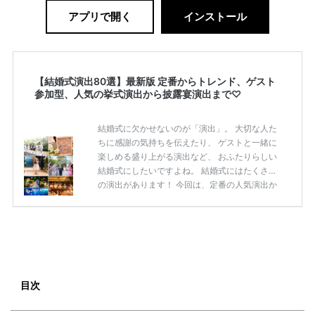
アプリで開く
インストール
【結婚式演出80選】最新版 定番からトレンド、ゲスト
参加型、人気の挙式演出から披露宴演出まで♡
結婚式に欠かせないのが「演出」。 大切な人た
ちに感謝の気持ちを伝えたり、 ゲストと一緒に
楽しめる盛り上がる演出など、 おふたりらしい
結婚式にしたいですよね。 結婚式にはたくさん
の演出があります！ 今回は、定番の人気演出か
ら最新のトレンド演出、 ゲストが楽しめる演出
まで 挙式から披露宴まで使えるおすすめの 「結
婚式演出80選」をご紹介します◎ ＼花嫁必見／
今月の式場探しで特典が貰えるサイトランキン
グ♡ 【7月はとっても豪華◎*】式場探しで特典
が貰えるサイトランキング♡♥各社のキャンペ
ーン内容をまとめました♡ 結婚式準備のTODO
目次
ならここをチェック！ 【完全マニュアル】はじ
めての結婚準備何する？令 […]
続きを読む