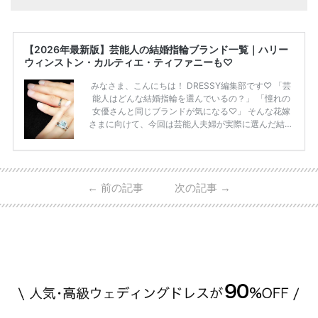
【2026年最新版】芸能人の結婚指輪ブランド一覧｜ハリー
ウィンストン・カルティエ・ティファニーも♡
みなさま、こんにちは！ DRESSY編集部です♡ 「芸
能人はどんな結婚指輪を選んでいるの？」 「憧れの
女優さんと同じブランドが気になる♡」 そんな花嫁
さまに向けて、今回は芸能人夫婦が実際に選んだ結婚
指輪・婚約指輪をブランド別にまとめました！ ハリ
ーウィンストンやカルティエ、ティファニーなど世界
的ハイブランドから、俄（NIWAKA）やI-PRIMOなど
日本で人気のブランドまで幅広くご紹介。 さらに、
←
前の記事
次の記事
→
・愛用している芸能人夫婦 ・リングの特徴や魅力 ・
推定価格帯 ・花嫁人気が高い理由 などもあわせて解
説していきます♡ 「芸能人の結婚指輪ってやっぱり
高い？」 「手が届くブランドもある？」 「人気ブラ
[…]
続きを読む