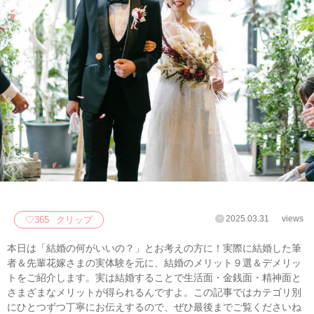
2025.03.31
views
♡
365
クリップ
本日は「結婚の何がいいの？」とお考えの方に！実際に結婚した筆
者＆先輩花嫁さまの実体験を元に、結婚のメリット９選＆デメリッ
トをご紹介します。実は結婚することで生活面・金銭面・精神面と
さまざまなメリットが得られるんですよ。この記事ではカテゴリ別
にひとつずつ丁寧にお伝えするので、ぜひ最後までご覧くださいね