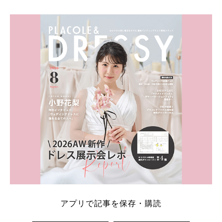
そこでこの記事では、【2026年8月最新】結婚式場見
学キャンペーン特典ランキングを公開！ 比較サイ
ト：プラコレ、ゼクシィ、ハナユメ、マイナビ 掲載
内容：特典金額・条件・応募方法・注意点 「どこが
一番お得？」「プラコレの特典は？」といった疑問も
解決します。 まずは診断で候補を絞れる「ウェディ
ング診断」か、体験型 […]
続きを読む
アプリで記事を保存・購読