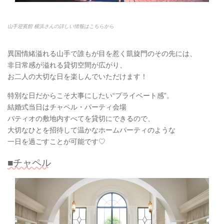
山手迎賓館 横浜さんの詳しい情報はこちらから
異国情緒溢れる山手で誰もが目を惹く凱旋門のその先には、
非日常感が溢れる貸切空間が広がり、
お二人の大切な日を楽しんでいただけます！
特別な日だからこそ大事にしたい“プライベート感”。
結婚式当日はチャペル・パーティ会場
パティオの敷地内すべてを貸切にできるので、
大切なひとを招待して温かなホームパーティのような
一日を過ごすことが可能です♡
■チャペル