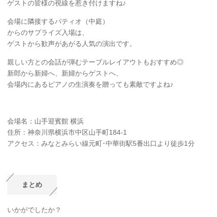
ゲストの皆様の視線を惹き付けますね♪
会場に隣接するパティオ（中庭）
からのサプライズ入場は、
ゲストから歓声があがる人気の演出です。
親しい方との会話が弾むテーブルレイアウトもおすすめ◎
新郎から新婦へ、新婦からゲストへ、
会場内にあるピアノの生演奏を贈っても素敵ですよね♪
会場名：山手迎賓館 横浜
住所：神奈川県横浜市中区山手町184-1
アクセス：みなとみらい線元町･中華街駅5番出口より徒歩1分
まとめ
いかがでしたか？