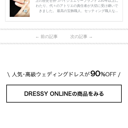
上の歴史を持つハイジュエリーブランド 230年以上に
わたり、代々のアトリエの責任者が大切に受け継いで
きました。 最高の宝飾職人、セッティング職人な
ど、 ジュエリー製作にかかわる人々が、厳選された
高品質の宝石を扱っています。 至高のデザインと品
質にうっとりしてしまうブランドです♡ 矢沢心さ
ん・魔裟斗さんの婚約指輪 魔裟斗さんが矢沢さんに
←
前の記事
次の記事
→
贈られた指輪は1カラットのものです。 ショーメの価
格相場は30万～60万ですが、 高いものだと数百万円
程です。1カラットが約200万円なので、 魔裟斗さん
が選んだ指輪は200万円以上のものだと想定できま
す。 【 […]
続きを読む