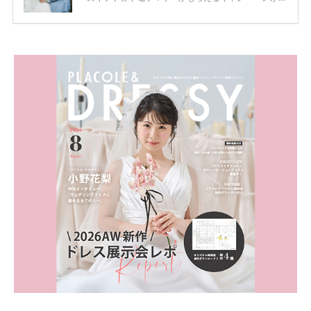
ります。 ただし、サイトごとに特典額や条件が違う
ため、比較せずに選ぶと損をしてしまうことも……。
そこでこの記事では、【2026年8月最新】結婚式場見
学キャンペーン特典ランキングを公開！ 比較サイ
ト：プラコレ、ゼクシィ、ハナユメ、マイナビ 掲載
内容：特典金額・条件・応募方法・注意点 「どこが
一番お得？」「プラコレの特典は？」といった疑問も
解決します。 まずは診断で候補を絞れる「ウェディ
ング診断」か、体験型 […]
続きを読む