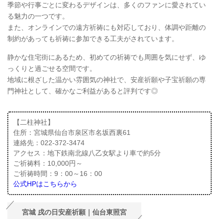
季節や行事ごとに変わるデザインは、多くのファンに愛されてい
る魅力の一つです。
また、オンラインでの遠方祈祷にも対応しており、体調や距離の
制約があっても祈祷に参加できる工夫がされています。
静かな住宅街にあるため、初めての祈祷でも周囲を気にせず、ゆ
っくりと過ごせる空間です。
地域に根ざした温かい雰囲気の神社で、安産祈願や子宝祈願の専
門神社として、確かなご利益があると評判です◎
【二柱神社】
住所：宮城県仙台市泉区市名坂西裏61
連絡先：022-372-3474
アクセス：地下鉄南北線八乙女駅より車で約5分
ご祈祷料：10,000円～
ご祈祷時間：9：00～16：00
公式HPはこちらから
宮城 戌の日安産祈願｜仙台東照宮