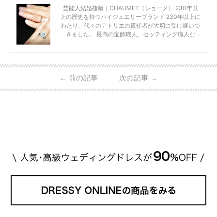
芸能人結婚指輪｜CHAUMET（ショーメ） 230年以
上の歴史を持つハイジュエリーブランド 230年以上に
わたり、代々のアトリエの責任者が大切に受け継いで
きました。 最高の宝飾職人、セッティング職人な
ど、 ジュエリー製作にかかわる人々が、厳選された
高品質の宝石を扱っています。 至高のデザインと品
質にうっとりしてしまうブランドです♡ 矢沢心さ
ん・魔裟斗さんの婚約指輪 魔裟斗さんが矢沢さんに
←
前の記事
次の記事
→
贈られた指輪は1カラットのものです。 ショーメの価
格相場は30万～60万ですが、 高いものだと数百万円
程です。1カラットが約200万円なので、 魔裟斗さん
が選んだ指輪は200万円以上のものだと想定できま
す。 【 […]
続きを読む