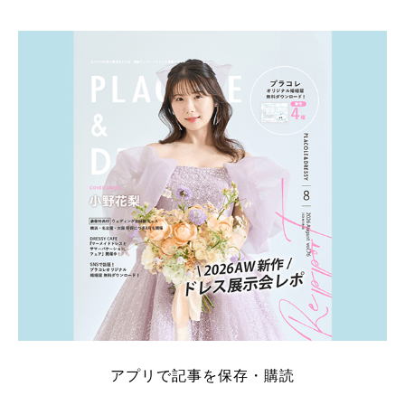
そこでこの記事では、【2026年8月最新】結婚式場見
学キャンペーン特典ランキングを公開！ 比較サイ
ト：プラコレ、ゼクシィ、ハナユメ、マイナビ 掲載
内容：特典金額・条件・応募方法・注意点 「どこが
一番お得？」「プラコレの特典は？」といった疑問も
解決します。 まずは診断で候補を絞れる「ウェディ
ング診断」か、体験型 […]
続きを読む
アプリで記事を保存・購読