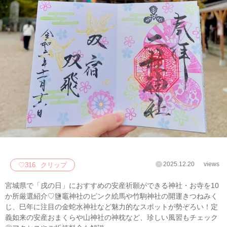
2025.12.20
views
♡
316
クリップ
宮城県で「戌の日」におすすめの安産祈願ができる神社・お寺を10
か所厳選紹介♡鹽竈神社のピンク絵馬や竹駒神社の開運きつねみく
じ、巳年に注目の金蛇水神社など魅力的なスポットが勢ぞろい！定
義如来の安産おまくらや山神社の神枕など、珍しい風習もチェック