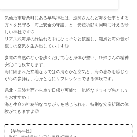
気仙沼市唐桑町にある早馬神社は、漁師さんなど海を仕事とする
方々を見守る「海上安全の守護」と、安産祈願を同時に叶える珍
しい神社です♡
リアス式海岸の緑溢れる中にひっそりと鎮座し、潮風と海の音が
癒しの空気を生み出しています◎
参道の自然のなかを歩くだけで心と身体が整い、妊婦さんの精神
安定にも役立ちます。
海に囲まれた立地ならではの清らかな空気と、海の恵みを感じな
がらの参拝は、心身ともにリフレッシュできる体験です。
県北・三陸方面から車で日帰り可能で、気軽なドライブ先として
もおすすめ！
海と生命の神秘的なつながりを感じられる、特別な安産祈願の体
験ができますよ◎
【早馬神社】