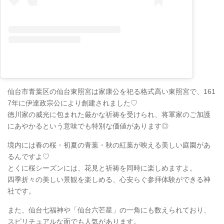
仙台市青葉区の仙台東照宮は家康公を祀る格式高い東照宮で、161
7年に伊達政宗公により創建されました♡
徳川家の威光に包まれた厳かな祈祷を受けられ、将軍家のご加護
にあやかるという意味でも特別な価値があります◎
境内には春の桜・初夏の青葉・秋の紅葉が映える美しい庭園があ
るんですよ♡
とくに桜シーズンには、花見と祈祷を同時に楽しめますよ。
四季折々の美しい景観を楽しめる、心安らぐ参拝体験ができる神
社です。
また、仙台七福神や「仙台六芒星」の一角にも数えられており、
スピリチュアルな面でも人気があります。