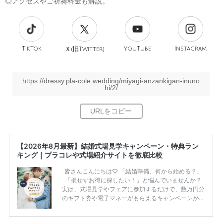
◎アクセスやご祈祷料金も解説。
TikTok
旧
YouTube
Instagram
Ｘ(
Twitter)
https://dressy.pla-cole.wedding/miyagi-anzankigan-inuno
hi/2/
【2026年8月最新】結婚式場見学キャンペーン・特典ラン
キング｜プラコレや式場紹介サイトを徹底比較
皆さんこんにちは♡ 「結婚準備、何から始める？」
「損せずお得に探したい！」と悩んでいませんか？
実は、式場見学やフェアに参加するだけで、数万円分
のギフト券や電子マネーがもらえるキャンペーンがあ
ります。 ただし、サイトごとに特典額や条件が違う
ため、比較せずに選ぶと損をしてしまうことも……。