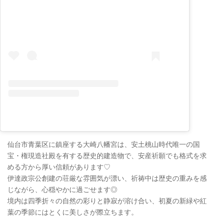
仙台市青葉区に鎮座する大崎八幡宮は、安土桃山時代唯一の国
宝・権現造社殿を有する歴史的建造物で、安産祈願でも格式を求
める方から厚い信頼があります♡
伊達政宗公創建の荘厳な雰囲気が漂い、祈祷中は歴史の重みを感
じながら、心穏やかに過ごせます◎
境内は四季折々の自然の彩りと静寂が溶け合い、初夏の新緑や紅
葉の季節にはとくに美しさが際立ちます。