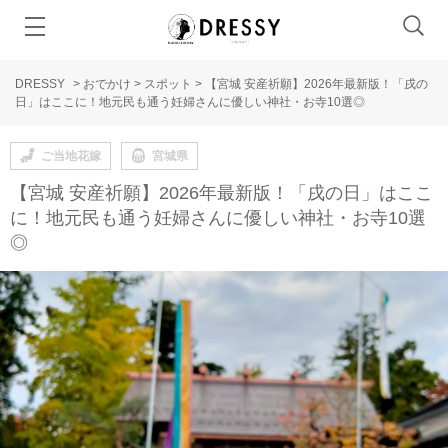
DRESSY
>
おでかけ
>
スポット
>
【宮城 安産祈願】2026年最新版！「戌の
日」はここに！地元民も通う妊婦さんに優しい神社・お寺10選◎
ご当地花嫁
宮城県
【宮城 安産祈願】2026年最新版！「戌の日」はここ
に！地元民も通う妊婦さんに優しい神社・お寺10選
◎