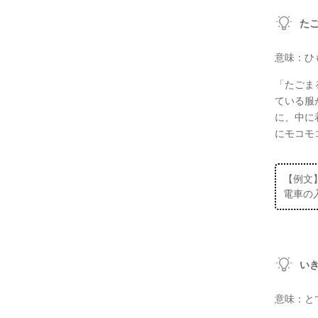
た
意味：ひ
「たごま
ている服
に、中に
にモコモ
【例文
電車の
い
意味：と