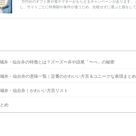
万円分のギフト券や電子マネーがもらえるキャンペーンがあります。 
し、サイトごとに特典額や条件が違うため、比較せずに選ぶと損をし
うことも……。 そこでこの記事では、【2026年8月最新】結婚式場見
ンペーン特典ランキングを公開！ 比較サイト：プラコレ、ゼクシィ、
メ、マイナビ 掲載内容：特典金額・条件・応募方法・注意点 「どこが
得？」「プラコレの特典は？」といった疑問も解決します。 まずは診
補を絞れる「ウェディング診断」か、体験型 […]
続きを読む
城弁・仙台弁の特徴とは？ズーズー弁や語尾「〜べ」の秘密
城弁・仙台弁の意味一覧｜定番のかわいい方言＆ユニークな表現まとめ
城弁・仙台弁｜かわいい方言リスト
とめ