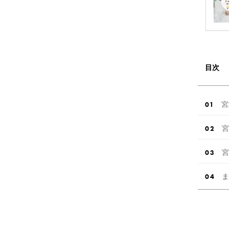
目次
宮
宮
宮
ま