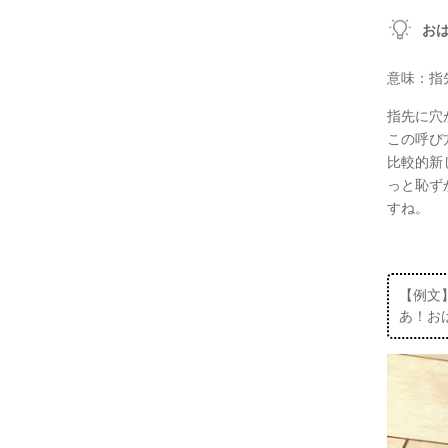
お
意味：指
指先に穴
この呼び
比較的新
っと恥ず
すね。
【例文
あ！お