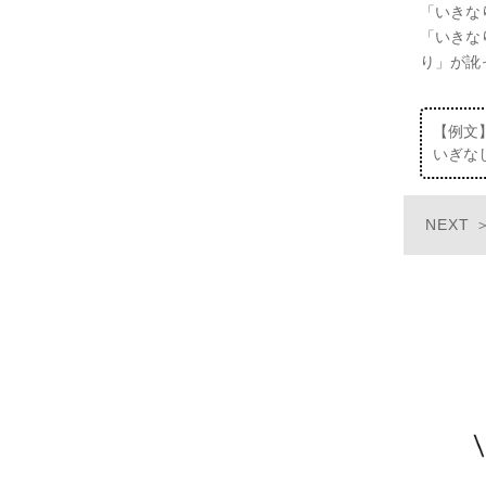
「いきな
「いきな
り」が訛
【例文
いぎな