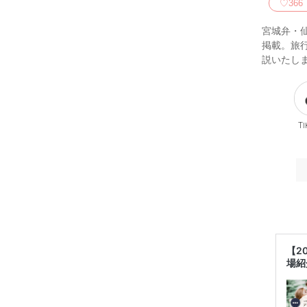
♡
366
宮城弁・
掲載。旅
説いたし
Ti
【2
場紹