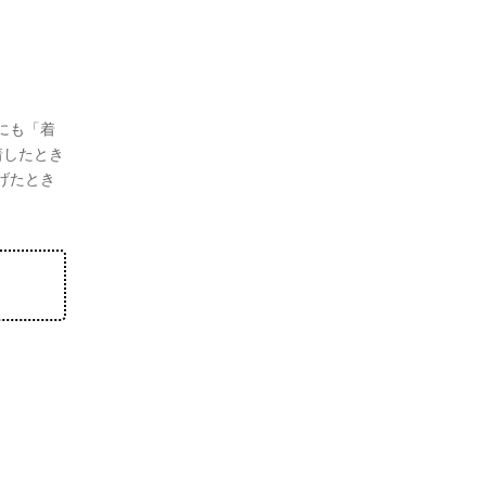
にも「着
着したとき
げたとき