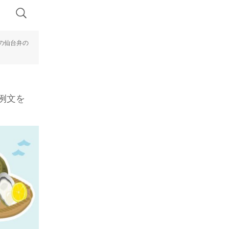
の仙台弁の
例文を