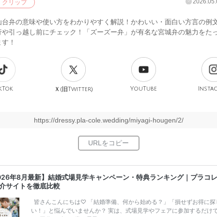
2026.05.
クリップ
仙台弁の意味や使い方をわかりやすく解説！かわいい・面白い方言の例
行や引っ越し前にチェック！「ズーズー弁」が有名な宮城弁の魅力をた
ます！
kTok
旧
YouTube
Insta
Ｘ(
Twitter)
https://dressy.pla-cole.wedding/miyagi-hougen/2/
026年8月最新】結婚式場見学キャンペーン・特典ランキング｜プラコ
介サイトを徹底比較
皆さんこんにちは♡ 「結婚準備、何から始める？」「損せずお得に探
い！」と悩んでいませんか？ 実は、式場見学やフェアに参加するだけ