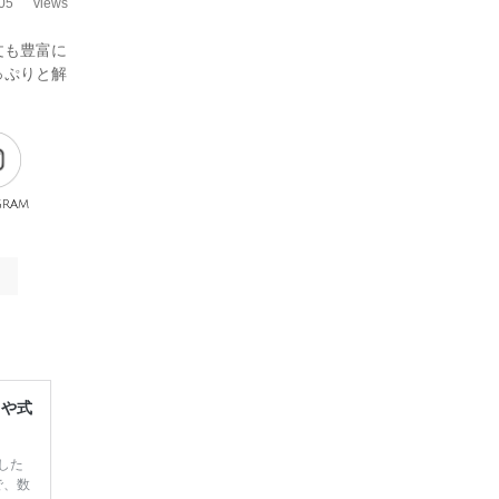
05
views
文も豊富に
っぷりと解
gram
レや式
した
で、数