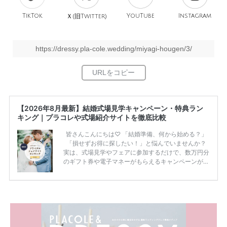
TikTok
旧
YouTube
Instagram
Ｘ(
Twitter)
https://dressy.pla-cole.wedding/miyagi-hougen/3/
【2026年8月最新】結婚式場見学キャンペーン・特典ラン
キング｜プラコレや式場紹介サイトを徹底比較
皆さんこんにちは♡ 「結婚準備、何から始める？」
「損せずお得に探したい！」と悩んでいませんか？
実は、式場見学やフェアに参加するだけで、数万円分
のギフト券や電子マネーがもらえるキャンペーンがあ
ります。 ただし、サイトごとに特典額や条件が違う
ため、比較せずに選ぶと損をしてしまうことも……。
そこでこの記事では、【2026年8月最新】結婚式場見
学キャンペーン特典ランキングを公開！ 比較サイ
ト：プラコレ、ゼクシィ、ハナユメ、マイナビ 掲載
内容：特典金額・条件・応募方法・注意点 「どこが
一番お得？」「プラコレの特典は？」といった疑問も