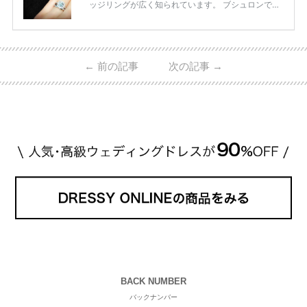
ッジリングが広く知られています。 ブシュロンで特
に人気を集めている 「キャトルホワイトマリッジリ
ング」は、 小栗さんと山田さんが結婚指輪に選ばれ
ました！ 存在感がしっかりある上にラグジュアリー
なので、 とても人気となっているのです。 その相場
←
前の記事
次の記事
→
は、10～30万円ほどとなっています。 小栗旬さん・
山田優さんの結婚指輪 出典:ブシュロンの公式HPをch
eck！ 婚約指輪にTiffanyを着用された 小栗旬さんと
山田優さん。 結婚指輪は、ブシュロン（ […]
続きを
読む
BACK NUMBER
バックナンバー