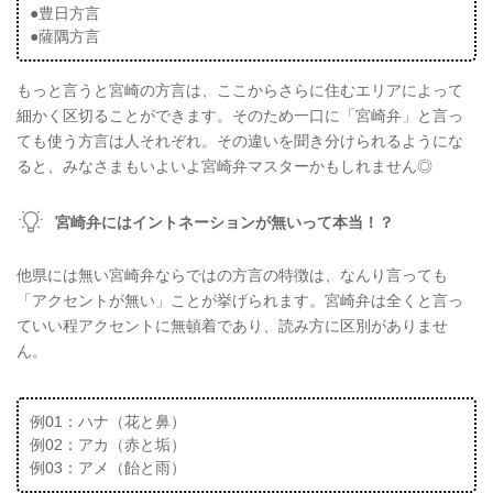
●豊日方言
●薩隅方言
もっと言うと宮崎の方言は、ここからさらに住むエリアによって
細かく区切ることができます。そのため一口に「宮崎弁」と言っ
ても使う方言は人それぞれ。その違いを聞き分けられるようにな
ると、みなさまもいよいよ宮崎弁マスターかもしれません◎
宮崎弁にはイントネーションが無いって本当！？
他県には無い宮崎弁ならではの方言の特徴は、なんり言っても
「アクセントが無い」ことが挙げられます。宮崎弁は全くと言っ
ていい程アクセントに無頓着であり、読み方に区別がありませ
ん。
例01：ハナ（花と鼻）
例02：アカ（赤と垢）
例03：アメ（飴と雨）