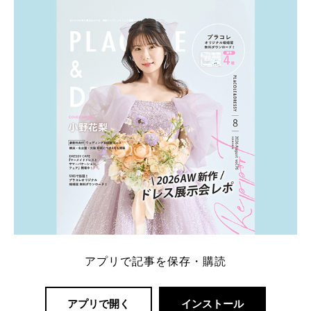
ト：プラコレ、ゼクシィ、ハナユメ、マイナビ 掲載
内容：特典金額・条件・応募方法・注意点 「どこが
一番お得？」「プラコレの特典は？」といった疑問も
解決します。 まずは診断で候補を絞れる「ウェディ
ング診断」か、体験型 […]
続きを読む
アプリで記事を保存・購読
アプリで開く
インストール