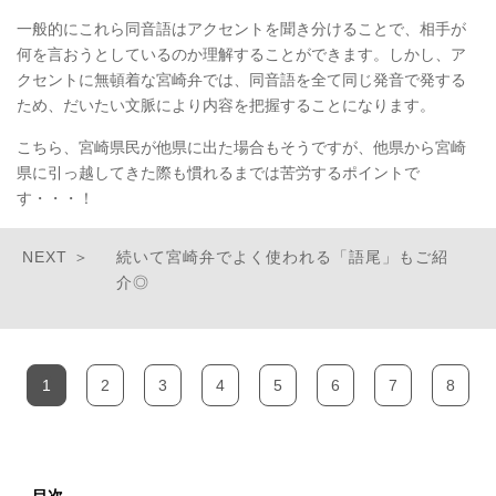
一般的にこれら同音語はアクセントを聞き分けることで、相手が
何を言おうとしているのか理解することができます。しかし、ア
クセントに無頓着な宮崎弁では、同音語を全て同じ発音で発する
ため、だいたい文脈により内容を把握することになります。
こちら、宮崎県民が他県に出た場合もそうですが、他県から宮崎
県に引っ越してきた際も慣れるまでは苦労するポイントで
す・・・！
続いて宮崎弁でよく使われる「語尾」もご紹
介◎
1
2
3
4
5
6
7
8
目次