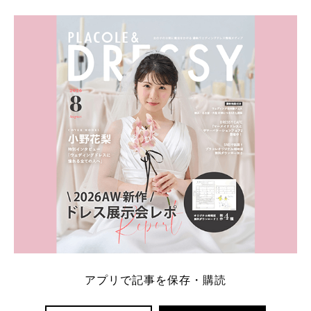
学キャンペーン特典ランキングを公開！ 比較サイ
ト：プラコレ、ゼクシィ、ハナユメ、マイナビ 掲載
内容：特典金額・条件・応募方法・注意点 「どこが
一番お得？」「プラコレの特典は？」といった疑問も
解決します。 まずは診断で候補を絞れる「ウェディ
ング診断」か、体験型 […]
続きを読む
アプリで記事を保存・購読