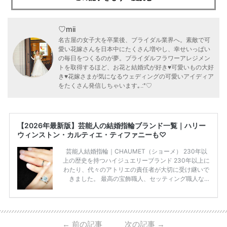
♡mii
名古屋の女子大を卒業後、ブライダル業界へ。素敵で可
愛い花嫁さんを日本中にたくさん増やし、幸せいっぱい
の毎日をつくるのが夢。ブライダルフラワーアレジメン
トを取得するほど、お花と結婚式が好き♥可愛いもの大好
き♥花嫁さまが気になるウェディングの可愛いアイディア
をたくさん発信しちゃいます｡.:*♡
【2026年最新版】芸能人の結婚指輪ブランド一覧｜ハリー
ウィンストン・カルティエ・ティファニーも♡
芸能人結婚指輪｜CHAUMET（ショーメ） 230年以
上の歴史を持つハイジュエリーブランド 230年以上に
わたり、代々のアトリエの責任者が大切に受け継いで
きました。 最高の宝飾職人、セッティング職人な
ど、 ジュエリー製作にかかわる人々が、厳選された
高品質の宝石を扱っています。 至高のデザインと品
質にうっとりしてしまうブランドです♡ 矢沢心さ
ん・魔裟斗さんの婚約指輪 魔裟斗さんが矢沢さんに
←
前の記事
次の記事
→
贈られた指輪は1カラットのものです。 ショーメの価