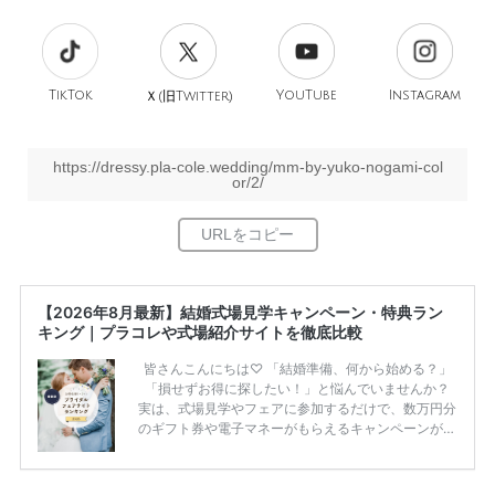
TikTok
旧
YouTube
Instagram
Ｘ(
Twitter)
https://dressy.pla-cole.wedding/mm-by-yuko-nogami-col
or/2/
【2026年8月最新】結婚式場見学キャンペーン・特典ラン
キング｜プラコレや式場紹介サイトを徹底比較
皆さんこんにちは♡ 「結婚準備、何から始める？」
「損せずお得に探したい！」と悩んでいませんか？
実は、式場見学やフェアに参加するだけで、数万円分
のギフト券や電子マネーがもらえるキャンペーンがあ
ります。 ただし、サイトごとに特典額や条件が違う
ため、比較せずに選ぶと損をしてしまうことも……。
そこでこの記事では、【2026年8月最新】結婚式場見