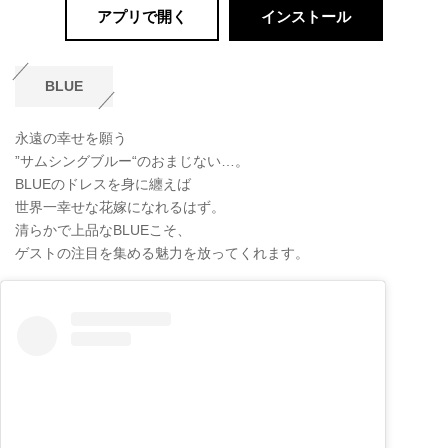
アプリで開く
インストール
BLUE
永遠の幸せを願う
”サムシングブルー“のおまじない…。
BLUEのドレスを身に纏えば
世界一幸せな花嫁になれるはず。
清らかで上品なBLUEこそ、
ゲストの注目を集める魅力を放ってくれます。