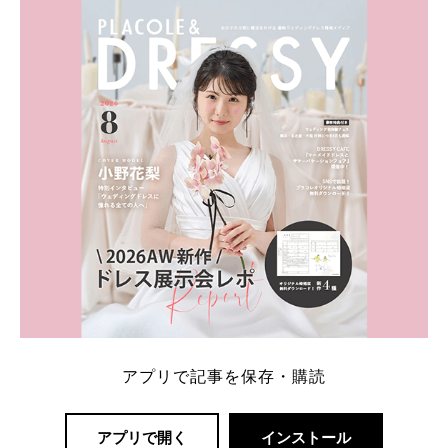
ト：プラコレ、ゼクシィ、ハナユメ、マイナビ 掲載
内容：特典金額・条件・応募方法・注意点 「どこが
一番お得？」「プラコレの特典は？」といった疑問も
解決します。 まずは診断で候補を絞れる「ウェディ
ング診断」か、体験型 […]
続きを読む
アプリで記事を保存・購読
アプリで開く
インストール