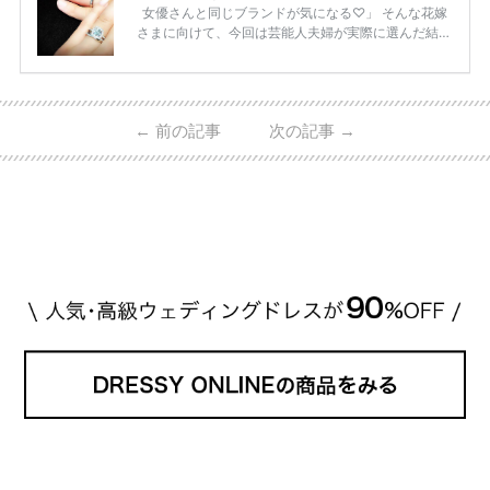
女優さんと同じブランドが気になる♡」 そんな花嫁
さまに向けて、今回は芸能人夫婦が実際に選んだ結婚
指輪・婚約指輪をブランド別にまとめました！ ハリ
ーウィンストンやカルティエ、ティファニーなど世界
的ハイブランドから、俄（NIWAKA）やI-PRIMOなど
日本で人気のブランドまで幅広くご紹介。 さらに、
←
前の記事
次の記事
→
・愛用している芸能人夫婦 ・リングの特徴や魅力 ・
推定価格帯 ・花嫁人気が高い理由 などもあわせて解
説していきます♡ 「芸能人の結婚指輪ってやっぱり
高い？」 「手が届くブランドもある？」 「人気ブラ
[…]
続きを読む