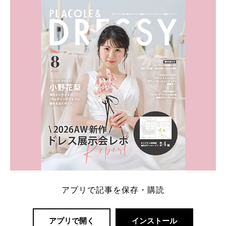
ト：プラコレ、ゼクシィ、ハナユメ、マイナビ 掲載
内容：特典金額・条件・応募方法・注意点 「どこが
一番お得？」「プラコレの特典は？」といった疑問も
解決します。 まずは診断で候補を絞れる「ウェディ
ング診断」か、体験型 […]
続きを読む
アプリで記事を保存・購読
アプリで開く
インストール