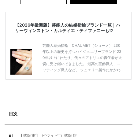
【2026年最新版】芸能人の結婚指輪ブランド一覧｜ハ
リーウィンストン・カルティエ・ティファニーも♡
芸能人結婚指輪｜CHAUMET（ショーメ） 230
年以上の歴史を持つハイジュエリーブランド 23
0年以上にわたり、代々のアトリエの責任者が大
切に受け継いできました。 最高の宝飾職人、セ
ッティング職人など、 ジュエリー製作にかかわ
る人々が、厳選された高品質の宝石を扱ってい
ます。 至高のデザインと品質にうっとりしてし
まうブランドです♡ 矢沢心さん・魔裟斗さんの
婚約指輪 魔裟斗さんが矢沢さんに贈られた指輪
は1カラットのものです。 ショーメの価格相場
は30万～60万ですが、 高いものだと数百万円
程です。1カラットが約200万円なので、 魔裟斗
目次
さんが選んだ指輪は200万円以上のものだと想
定できます。 【 […]
続きを読む
【盛岡市】 ビジュピコ 盛岡店