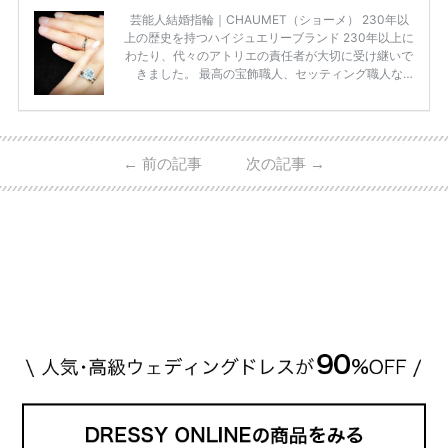
芸能人結婚指輪｜CHAUMET（ショーメ） 230年以
上の歴史を持つハイジュエリーブランド 230年以上に
わたり、代々のアトリエの責任者が大切に受け継いで
きました。 最高の宝飾職人、セッティング職人な
ど、 ジュエリー製作にかかわる人々が、厳選された
高品質の宝石を扱っています。 至高のデザインと品
質にうっとりしてしまうブランドです♡ 矢沢心さ
ん・魔裟斗さんの婚約指輪 魔裟斗さんが矢沢さんに
←
前の記事
次の記事
→
贈られた指輪は1カラットのものです。 ショーメの価
格相場は30万～60万ですが、 高いものだと数百万円
程です。1カラットが約200万円なので、 魔裟斗さん
が選んだ指輪は200万円以上のものだと想定できま
す。 【 […]
続きを読む