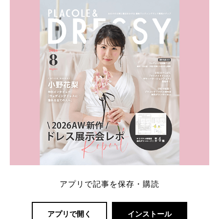
ト：プラコレ、ゼクシィ、ハナユメ、マイナビ 掲載
内容：特典金額・条件・応募方法・注意点 「どこが
一番お得？」「プラコレの特典は？」といった疑問も
解決します。 まずは診断で候補を絞れる「ウェディ
ング診断」か、体験型 […]
続きを読む
アプリで記事を保存・購読
アプリで開く
インストール