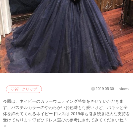
2019.05.30
views
♡
97
クリップ
今回は、ネイビーのカラーウェディング特集をさせていただきま
す。パステルカラーのやわらかいお色味も可愛いけど、パキッと全
体を締めてくれるネイビードレスは 2019年も引き続き絶大な支持を
受けております♡ぜひドレス選びの参考にされてみてくださいね＾
＾