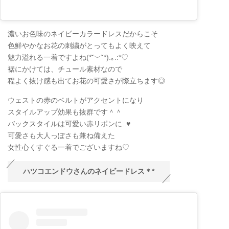
濃いお色味のネイビーカラードレスだからこそ
色鮮やかなお花の刺繍がとってもよく映えて
魅力溢れる一着ですよね
(
*˘
︶
˘*
)
.
｡
.:*
♡
裾にかけては、チュール素材なので
程よく抜け感も出てお花の可愛さが際立ちます◎
ウェストの赤のベルトがアクセントになり
スタイルアップ効果も抜群です＾＾
バックスタイルは可愛い赤リボンに..♥
可愛さも大人っぽさも兼ね備えた
女性心くすぐる一着でございますね♡
ハツコエンドウさんのネイビードレス＊*