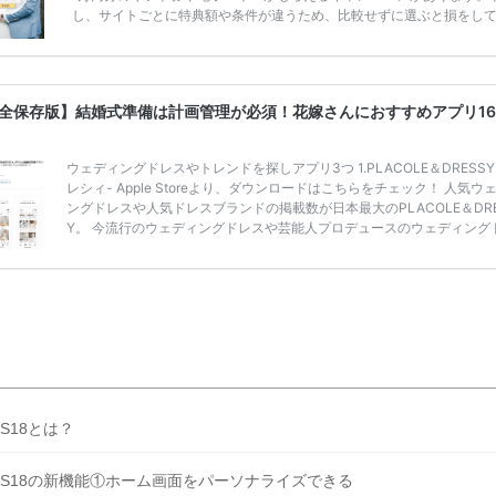
し、サイトごとに特典額や条件が違うため、比較せずに選ぶと損をし
うことも……。 そこでこの記事では、【2026年8月最新】結婚式場見
ンペーン特典ランキングを公開！ 比較サイト：プラコレ、ゼクシィ、
メ、マイナビ 掲載内容：特典金額・条件・応募方法・注意点 「どこが
得？」「プラコレの特典は？」といった疑問も解決します。 まずは診
全保存版】結婚式準備は計画管理が必須！花嫁さんにおすすめアプリ1
補を絞れる「ウェディング診断」か、体験型 […]
続きを読む
ウェディングドレスやトレンドを探しアプリ3つ 1.PLACOLE＆DRESSY
レシィ- Apple Storeより、ダウンロードはこちらをチェック！ 人気ウ
ングドレスや人気ドレスブランドの掲載数が日本最大のPLACOLE＆DRE
Y。 今流行のウェディングドレスや芸能人プロデュースのウェディング
スの紹介はもちろん、 ウェディングドレスの選び方やレンタルの仕方な
紹介している便利アプリです。 プレ花嫁が実際に試着したウェディング
スの試着レポは 人気のプリンセスラインのドレスからマーメイドドレス
多数紹介しています。 ドレスの種類はもちろんカラーの種類も豊富！♡
の結 […]
続きを読む
OS18とは？
OS18の新機能①ホーム画面をパーソナライズできる