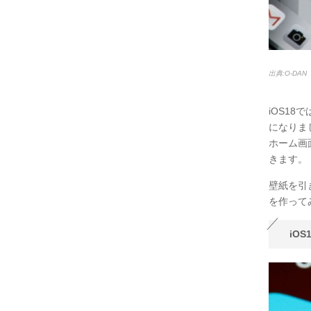
出典:O-DAN
iOS1
になりま
ホーム画
きます。
壁紙を引
を作って
iO