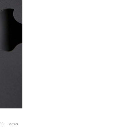
03
views