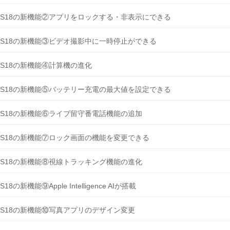
OS18の新機能②アプリをロックする・非表示にできる
OS18の新機能③ビデオ撮影中に一時停止ができる
OS18の新機能④計算機の進化
OS18の新機能⑤バッテリー充電の最大値を設定できる
OS18の新機能⑥ライブ留守番電話機能の追加
OS18の新機能⑦ロック画面の機能を変更できる
OS18の新機能⑧視線トラッキング機能の進化
OS18の新機能⑨Apple Intelligence AIが搭載
OS18の新機能⑩写真アプリのデザイン変更