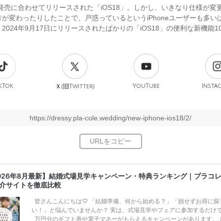
e16発売に合わせてリリースされた「iOS18」。しかし、いきなり仕様が変
が変わったりしたことで、戸惑っているというiPhoneユーザーも多い
2024年9月17日にリリースされたばかりの「iOS18」の便利な新機能1
kTok
旧
YouTube
Insta
Ｘ(
Twitter)
https://dressy.pla-cole.wedding/new-iphone-ios18/2/
026年8月最新】結婚式場見学キャンペーン・特典ランキング｜プラコ
介サイトを徹底比較
皆さんこんにちは♡ 「結婚準備、何から始める？」「損せずお得に探
い！」と悩んでいませんか？ 実は、式場見学やフェアに参加するだけ
万円分のギフト券や電子マネーがもらえるキャンペーンがあります。 