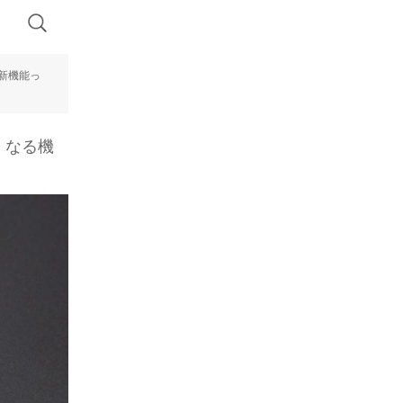
な新機能っ
くなる機