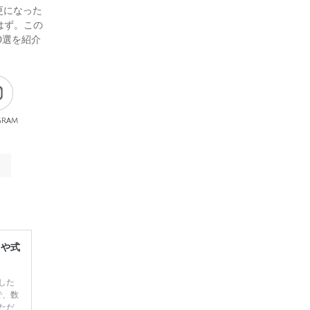
更になった
はず。この
0選を紹介
gram
レや式
した
で、数
ただ