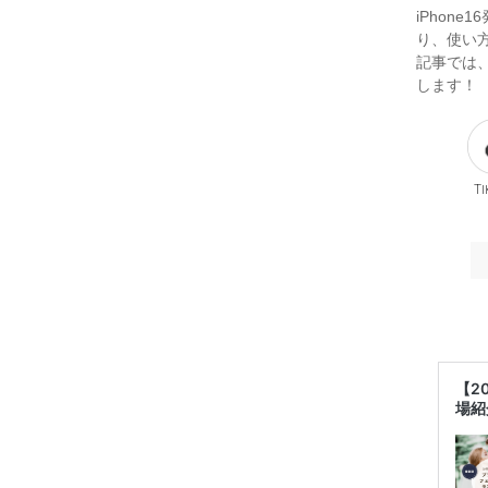
iPhon
り、使い方
記事では、
します！
Ti
【2
場紹