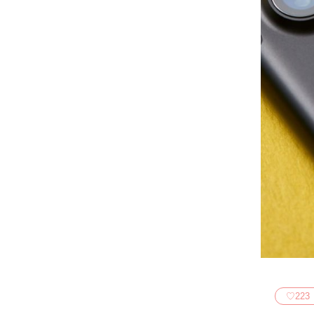
♡
223