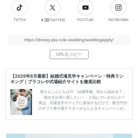
TikTok
旧
YouTube
Instagram
Ｘ(
Twitter)
https://dressy.pla-cole.wedding/weddingapply/
【2026年8月最新】結婚式場見学キャンペーン・特典ラン
キング｜プラコレや式場紹介サイトを徹底比較
皆さんこんにちは♡ 「結婚準備、何から始める？」
「損せずお得に探したい！」と悩んでいませんか？
実は、式場見学やフェアに参加するだけで、数万円分
のギフト券や電子マネーがもらえるキャンペーンがあ
ります。 ただし、サイトごとに特典額や条件が違う
ため、比較せずに選ぶと損をしてしまうことも……。
そこでこの記事では、【2026年8月最新】結婚式場見
学キャンペーン特典ランキングを公開！ 比較サイ
ト：プラコレ、ゼクシィ、ハナユメ、マイナビ 掲載