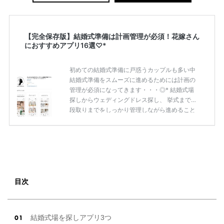
【完全保存版】結婚式準備は計画管理が必須！花嫁さん
におすすめアプリ16選♡*
初めての結婚式準備に戸惑うカップルも多い中
結婚式準備をスムーズに進めるためには計画の
管理が必須になってきます・・・◎* 結婚式場
探しからウェディングドレス探し、 挙式までの
段取りまでをしっかり管理しながら進めること
が重要です♡♡ それぞれのシーンに応じてアプ
リを上手に活用してみませんか？ 今回は、結婚
式準備に活躍するアプリをカテゴリー別に16個
ご紹介いたします♪* 結婚式場を探しアプリ3つ
1.PLACOLE＆DRESSY -プラコレウェディング-
Apple Storeより、ダウンロードはこちらをチェ
ック！ PLACOLE＆DRESSY プラコレウェディ
目次
ングは 自宅にいながらウェディングプ […]
続き
を読む
結婚式場を探しアプリ3つ