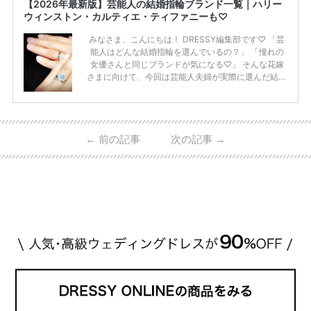
【2026年最新版】芸能人の結婚指輪ブランド一覧｜ハリー
ウィンストン・カルティエ・ティファニーも♡
みなさま、こんにちは！ DRESSY編集部です♡ 「芸
能人はどんな結婚指輪を選んでいるの？」 「憧れの
女優さんと同じブランドが気になる♡」 そんな花嫁
さまに向けて、今回は芸能人夫婦が実際に選んだ結婚
指輪・婚約指輪をブランド別にまとめました！ ハリ
ーウィンストンやカルティエ、ティファニーなど世界
的ハイブランドから、俄（NIWAKA）やI-PRIMOなど
日本で人気のブランドまで幅広くご紹介。 さらに、
←
前の記事
次の記事
→
・愛用している芸能人夫婦 ・リングの特徴や魅力 ・
推定価格帯 ・花嫁人気が高い理由 などもあわせて解
説していきます♡ 「芸能人の結婚指輪ってやっぱり
高い？」 「手が届くブランドもある？」 「人気ブラ
[…]
続きを読む