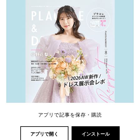
内容：特典金額・条件・応募方法・注意点 「どこが
一番お得？」「プラコレの特典は？」といった疑問も
解決します。 まずは診断で候補を絞れる「ウェディ
ング診断」か、体験型 […]
続きを読む
アプリで記事を保存・購読
アプリで開く
インストール