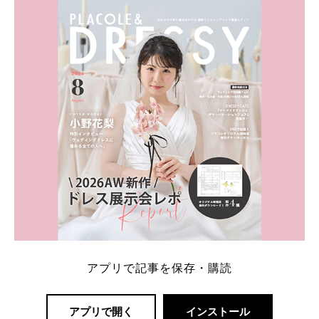
ト：プラコレ、ゼクシィ、ハナユメ、マイナビ 掲載
内容：特典金額・条件・応募方法・注意点 「どこが
一番お得？」「プラコレの特典は？」といった疑問も
解決します。 まずは診断で候補を絞れる「ウェディ
ング診断」か、体験型 […]
続きを読む
アプリで記事を保存・購読
アプリで開く
インストール