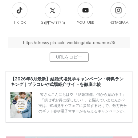
TikTok
旧
YouTube
Instagram
Ｘ(
Twitter)
https://dressy.pla-cole.wedding/oita-omamori/3/
【2026年8月最新】結婚式場見学キャンペーン・特典ラン
キング｜プラコレや式場紹介サイトを徹底比較
皆さんこんにちは♡ 「結婚準備、何から始める？」
「損せずお得に探したい！」と悩んでいませんか？
実は、式場見学やフェアに参加するだけで、数万円分
のギフト券や電子マネーがもらえるキャンペーンがあ
ります。 ただし、サイトごとに特典額や条件が違う
ため、比較せずに選ぶと損をしてしまうことも……。
そこでこの記事では、【2026年8月最新】結婚式場見
学キャンペーン特典ランキングを公開！ 比較サイ