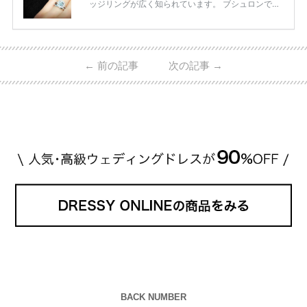
ッジリングが広く知られています。 ブシュロンで特
に人気を集めている 「キャトルホワイトマリッジリ
ング」は、 小栗さんと山田さんが結婚指輪に選ばれ
ました！ 存在感がしっかりある上にラグジュアリー
なので、 とても人気となっているのです。 その相場
←
前の記事
次の記事
→
は、10～30万円ほどとなっています。 小栗旬さん・
山田優さんの結婚指輪 出典:ブシュロンの公式HPをch
eck！ 婚約指輪にTiffanyを着用された 小栗旬さんと
山田優さん。 結婚指輪は、ブシュロン（ […]
続きを
読む
BACK NUMBER