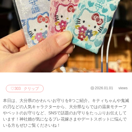
2026.01.01
views
♡
303
クリップ
本日は、大分県のかわいいお守りを8つご紹介。キティちゃんや鬼滅
の刃などの人気キャラクターから、大分県ならではの温泉モチーフ
やペットのお守りなど、SNSで話題のお守りをたっぷりお伝えして
います！神社婚が気になるプレ花嫁さまやデートスポットに悩んで
いる方もぜひご覧くださいね！