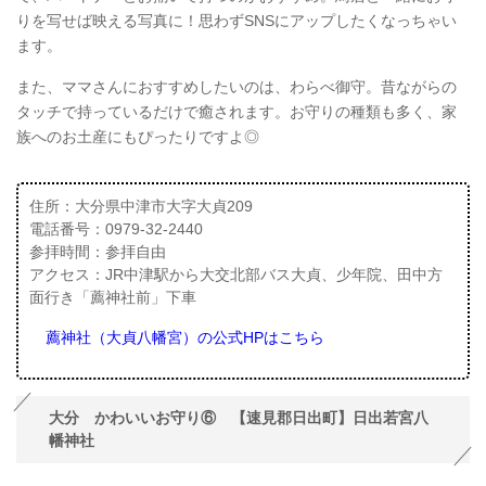
りを写せば映える写真に！思わずSNSにアップしたくなっちゃい
ます。
また、ママさんにおすすめしたいのは、わらべ御守。昔ながらの
タッチで持っているだけで癒されます。お守りの種類も多く、家
族へのお土産にもぴったりですよ◎
住所：大分県中津市大字大貞209
電話番号：0979-32-2440
参拝時間：参拝自由
アクセス：JR中津駅から大交北部バス大貞、少年院、田中方
面行き「薦神社前」下車
薦神社（大貞八幡宮）の公式HPはこちら
大分 かわいいお守り⑥ 【速見郡日出町】日出若宮八
幡神社