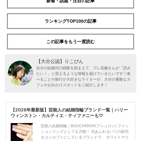
新着・話題・注目の記事
ランキングTOP100の記事
この記事をもう一度読む
【大分公認】りこぴん
自分の結婚式の経験を踏まえて、プレ花嫁さんが「読み
たい！」と思えるような情報を届けていきたいです♡食
べることや旅行が大好きなライターが、大分の素敵なカ
フェやお出かけスポットをご紹介します！
【2026年最新版】芸能人の結婚指輪ブランド一覧｜ハリー
ウィンストン・カルティエ・ティファニーも♡
芸能人結婚指輪｜BOUCHERON(ブシュロン) ファッ
ションリングとしても万能！ 光あふれるパリの邸宅
をコンセプトにしているブランドで、 ホワイトマリ