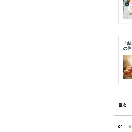
「結
の住
目次
岡