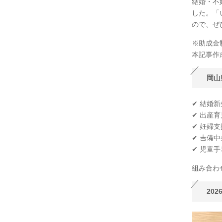
結婚・不
した。「
ので、ぜ
※助成金
本記事作
岡山
✔ 結婚
✔ 出産
✔ 妊婦
✔ 吉備中
✔ 児童手
組み合わ
20