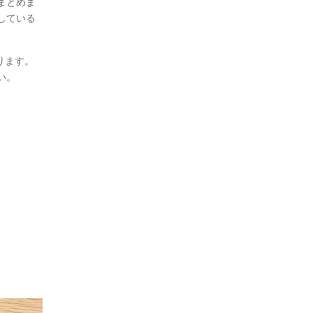
まとめま
している
ります。
い。