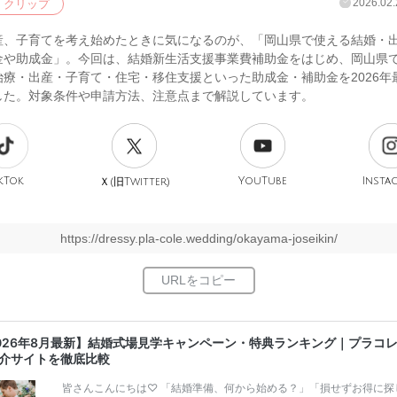
2026.02.
クリップ
産、子育てを考え始めたときに気になるのが、「岡山県で使える結婚・
金や助成金」。今回は、結婚新生活支援事業費補助金をはじめ、岡山県
治療・出産・子育て・住宅・移住支援といった助成金・補助金を2026年
した。対象条件や申請方法、注意点まで解説しています。
kTok
旧
YouTube
Insta
Ｘ(
Twitter)
https://dressy.pla-cole.wedding/okayama-joseikin/
026年8月最新】結婚式場見学キャンペーン・特典ランキング｜プラコ
介サイトを徹底比較
皆さんこんにちは♡ 「結婚準備、何から始める？」「損せずお得に探