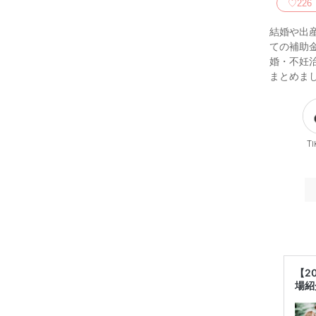
♡
226
結婚や出
ての補助
婚・不妊
まとめま
Ti
【2
場紹