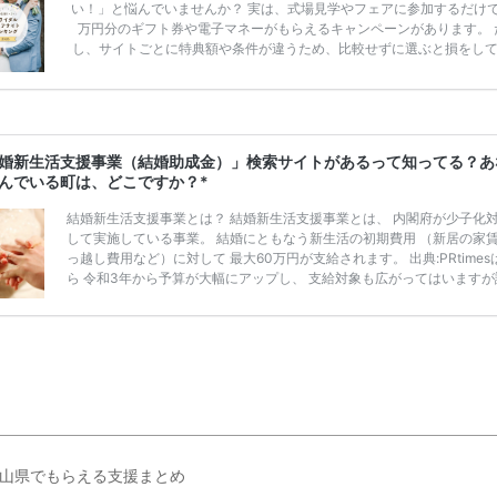
い！」と悩んでいませんか？ 実は、式場見学やフェアに参加するだけ
万円分のギフト券や電子マネーがもらえるキャンペーンがあります。 
し、サイトごとに特典額や条件が違うため、比較せずに選ぶと損をし
うことも……。 そこでこの記事では、【2026年8月最新】結婚式場見
ンペーン特典ランキングを公開！ 比較サイト：プラコレ、ゼクシィ、
メ、マイナビ 掲載内容：特典金額・条件・応募方法・注意点 「どこが
得？」「プラコレの特典は？」といった疑問も解決します。 まずは診
補を絞れる「ウェディング診断」か、体験型 […]
続きを読む
婚新生活支援事業（結婚助成金）」検索サイトがあるって知ってる？あ
んでいる町は、どこですか？*
結婚新生活支援事業とは？ 結婚新生活支援事業とは、 内閣府が少子化
して実施している事業。 結婚にともなう新生活の初期費用 （新居の家
っ越し費用など）に対して 最大60万円が支給されます。 出典:PRtimes
ら 令和3年から予算が大幅にアップし、 支給対象も広がってはいますが
度は高いとはいえません。 また、ご自身が「結婚新生活支援事業の対象
わからない」という声もありました。 実施している自治体は限られてい
で、 「結婚新生活支援事業（結婚助成金）」検索サイトで、 ぜひチェ
てみてくださいね。 「結婚新生活支援事業（結婚助成金）」検索サイト 
１ エリアから都 […]
続きを読む
山県でもらえる支援まとめ