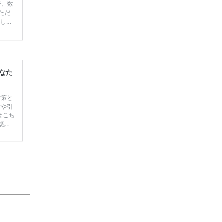
で、数
ただ
てしま
学キャ
ハナユ
一番お
断で候
なた
対策と
賃や引
はこち
認知
者か
るの
ックし
​特徴