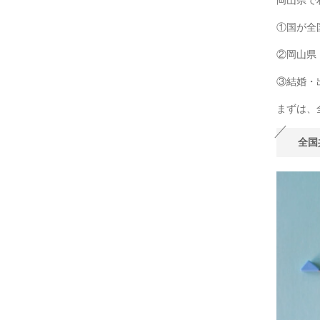
①国が全
②岡山県
③結婚・
まずは、
全国