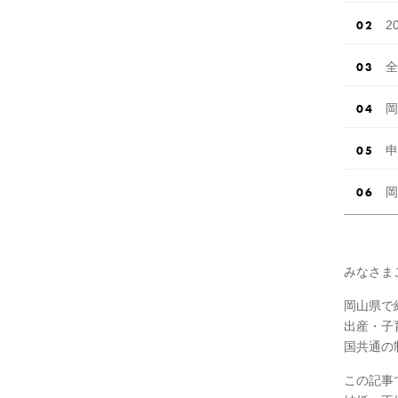
2
全
岡
申
岡
みなさま
岡山県で
出産・子
国共通の
この記事