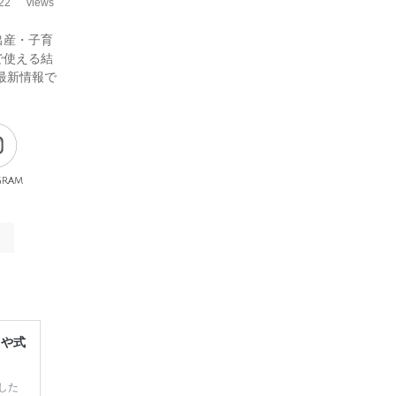
22
views
出産・子育
で使える結
最新情報で
gram
レや式
した