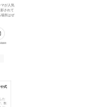
ラマが人気
撮影されて
る場所はぜ
gram
レや式
した
で、数