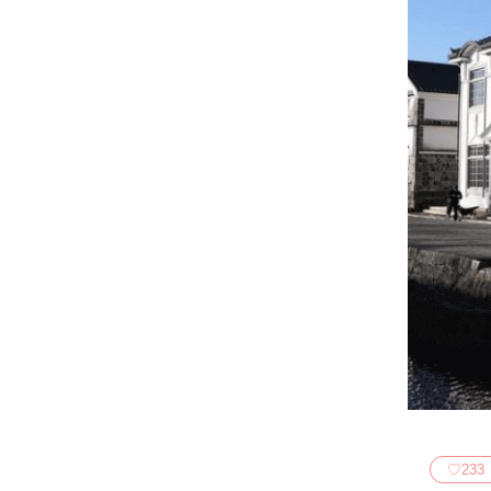
♡
233