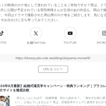
多くの映画のロケ地として使われていることをご存知ですか？実は、ド
3年9月に公開が予定されている菅田将暉さんが主演のあの作品も、岡山で
す。今回はドラマで撮影された岡山県のロケ地をご紹介します。気にな
トやお出かけに立ち寄ってみてください。
kTok
旧
YouTube
Insta
Ｘ(
Twitter)
https://dressy.pla-cole.wedding/okayama-movie/6/
026年8月最新】結婚式場見学キャンペーン・特典ランキング｜プラコ
介サイトを徹底比較
皆さんこんにちは♡ 「結婚準備、何から始める？」「損せずお得に探
い！」と悩んでいませんか？ 実は、式場見学やフェアに参加するだけ