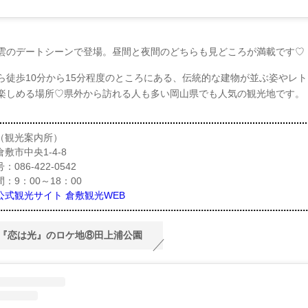
雲のデートシーンで登場。昼間と夜間のどちらも見どころが満載です♡
ら徒歩10分から15分程度のところにある、伝統的な建物が並ぶ姿やレ
楽しめる場所♡県外から訪れる人も多い岡山県でも人気の観光地です。
（観光案内所）
敷市中央1-4-8
086-422-0542
：9：00～18：00
公式観光サイト 倉敷観光WEB
『恋は光』のロケ地⑧田上浦公園