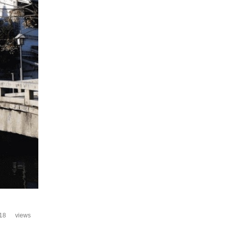
18
views