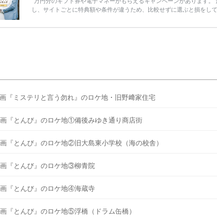
万円分のギフト券や電子マネーがもらえるキャンペーンがあります。 
し、サイトごとに特典額や条件が違うため、比較せずに選ぶと損をし
うことも……。 そこでこの記事では、【2026年8月最新】結婚式場見
ンペーン特典ランキングを公開！ 比較サイト：プラコレ、ゼクシィ、
メ、マイナビ 掲載内容：特典金額・条件・応募方法・注意点 「どこが
得？」「プラコレの特典は？」といった疑問も解決します。 まずは診
補を絞れる「ウェディング診断」か、体験型 […]
続きを読む
画『ミステリと言う勿れ』のロケ地・旧野﨑家住宅
画『とんび』のロケ地①備後みゆき通り商店街
画『とんび』のロケ地②旧大島東小学校（海の校舎）
画『とんび』のロケ地③柳青院
画『とんび』のロケ地④海蔵寺
画『とんび』のロケ地⑤浮橋（ドラム缶橋）