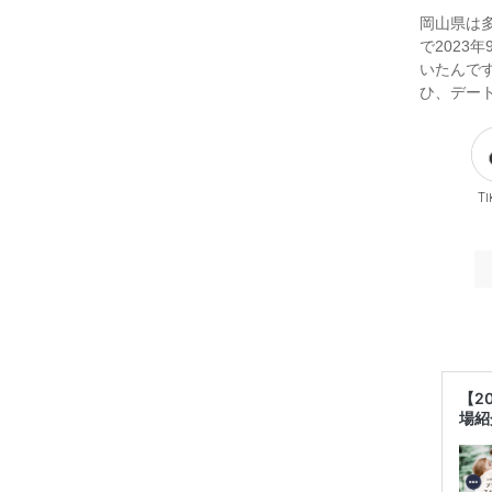
岡山県は
で202
いたんで
ひ、デー
Ti
【2
場紹