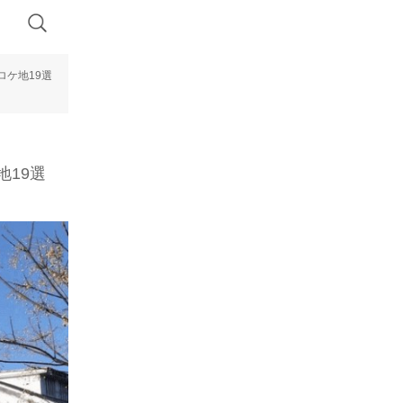
ロケ地19選
19選