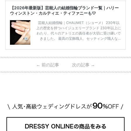
【2026年最新版】芸能人の結婚指輪ブランド一覧｜ハリー
ウィンストン・カルティエ・ティファニーも♡
芸能人結婚指輪｜CHAUMET（ショーメ） 230年以
上の歴史を持つハイジュエリーブランド 230年以上に
わたり、代々のアトリエの責任者が大切に受け継いで
きました。 最高の宝飾職人、セッティング職人な
ど、 ジュエリー製作にかかわる人々が、厳選された
高品質の宝石を扱っています。 至高のデザインと品
質にうっとりしてしまうブランドです♡ 矢沢心さ
ん・魔裟斗さんの婚約指輪 魔裟斗さんが矢沢さんに
←
前の記事
次の記事
→
贈られた指輪は1カラットのものです。 ショーメの価
格相場は30万～60万ですが、 高いものだと数百万円
程です。1カラットが約200万円なので、 魔裟斗さん
が選んだ指輪は200万円以上のものだと想定できま
す。 【 […]
続きを読む