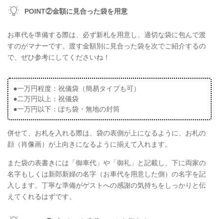
POINT②金額に見合った袋を用意
お車代を準備する際は、必ず新札を用意し、適切な袋に包んで渡
すのがマナーです。渡す金額別に見合った袋を次でご紹介するの
で、ぜひ参考にしてくださいね！
●一万円程度：祝儀袋（簡易タイプも可）
●二万円以上：祝儀袋
●一万円以下：ぽち袋・無地の封筒
併せて、お札を入れる際は、袋の表側が上になるように、お札の
顔（肖像画）が上向きになるように揃えて入れます。
また袋の表書きには「御車代」や「御礼」と記載し、下に両家の
名字もしくは新郎新婦の名字（お車代を用意した側）の名字を記
入します。丁寧な準備がゲストへの感謝の気持ちをしっかりと伝
えてくれるはずです。