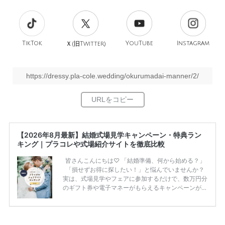
TikTok
旧
YouTube
Instagram
Ｘ(
Twitter)
https://dressy.pla-cole.wedding/okurumadai-manner/2/
【2026年8月最新】結婚式場見学キャンペーン・特典ラン
キング｜プラコレや式場紹介サイトを徹底比較
皆さんこんにちは♡ 「結婚準備、何から始める？」
「損せずお得に探したい！」と悩んでいませんか？
実は、式場見学やフェアに参加するだけで、数万円分
のギフト券や電子マネーがもらえるキャンペーンがあ
ります。 ただし、サイトごとに特典額や条件が違う
ため、比較せずに選ぶと損をしてしまうことも……。
そこでこの記事では、【2026年8月最新】結婚式場見
学キャンペーン特典ランキングを公開！ 比較サイ