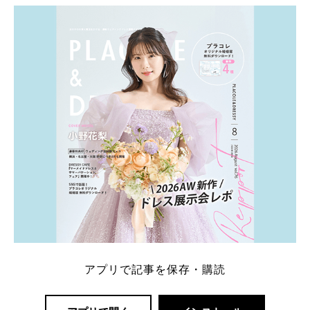
ト：プラコレ、ゼクシィ、ハナユメ、マイナビ 掲載
内容：特典金額・条件・応募方法・注意点 「どこが
一番お得？」「プラコレの特典は？」といった疑問も
解決します。 まずは診断で候補を絞れる「ウェディ
ング診断」か、体験型 […]
続きを読む
アプリで記事を保存・購読