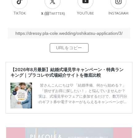
TikTok
旧
YouTube
Instagram
Ｘ(
Twitter)
https://dressy.pla-cole.wedding/oshikatsu-application/3/
【2026年8月最新】結婚式場見学キャンペーン・特典ラン
キング｜プラコレや式場紹介サイトを徹底比較
皆さんこんにちは♡ 「結婚準備、何から始める？」
「損せずお得に探したい！」と悩んでいませんか？
実は、式場見学やフェアに参加するだけで、数万円分
のギフト券や電子マネーがもらえるキャンペーンがあ
ります。 ただし、サイトごとに特典額や条件が違う
ため、比較せずに選ぶと損をしてしまうことも……。
そこでこの記事では、【2026年8月最新】結婚式場見
学キャンペーン特典ランキングを公開！ 比較サイ
ト：プラコレ、ゼクシィ、ハナユメ、マイナビ 掲載
内容：特典金額・条件・応募方法・注意点 「どこが