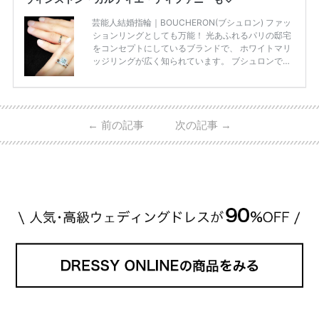
芸能人結婚指輪｜BOUCHERON(ブシュロン) ファッ
ションリングとしても万能！ 光あふれるパリの邸宅
をコンセプトにしているブランドで、 ホワイトマリ
ッジリングが広く知られています。 ブシュロンで特
に人気を集めている 「キャトルホワイトマリッジリ
ング」は、 小栗さんと山田さんが結婚指輪に選ばれ
ました！ 存在感がしっかりある上にラグジュアリー
なので、 とても人気となっているのです。 その相場
←
前の記事
次の記事
→
は、10～30万円ほどとなっています。 小栗旬さん・
山田優さんの結婚指輪 出典:ブシュロンの公式HPをch
eck！ 婚約指輪にTiffanyを着用された 小栗旬さんと
山田優さん。 結婚指輪は、ブシュロン（ […]
続きを
読む