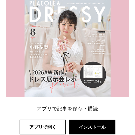
内容：特典金額・条件・応募方法・注意点 「どこが
一番お得？」「プラコレの特典は？」といった疑問も
解決します。 まずは診断で候補を絞れる「ウェディ
ング診断」か、体験型 […]
続きを読む
アプリで記事を保存・購読
アプリで開く
インストール