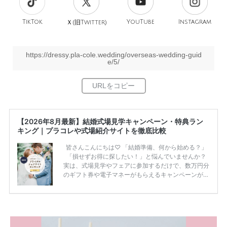
TikTok
旧
YouTube
Instagram
Ｘ(
Twitter)
https://dressy.pla-cole.wedding/overseas-wedding-guid
e/5/
【2026年8月最新】結婚式場見学キャンペーン・特典ラン
キング｜プラコレや式場紹介サイトを徹底比較
皆さんこんにちは♡ 「結婚準備、何から始める？」
「損せずお得に探したい！」と悩んでいませんか？
実は、式場見学やフェアに参加するだけで、数万円分
のギフト券や電子マネーがもらえるキャンペーンがあ
ります。 ただし、サイトごとに特典額や条件が違う
ため、比較せずに選ぶと損をしてしまうことも……。
そこでこの記事では、【2026年8月最新】結婚式場見
学キャンペーン特典ランキングを公開！ 比較サイ
ト：プラコレ、ゼクシィ、ハナユメ、マイナビ 掲載