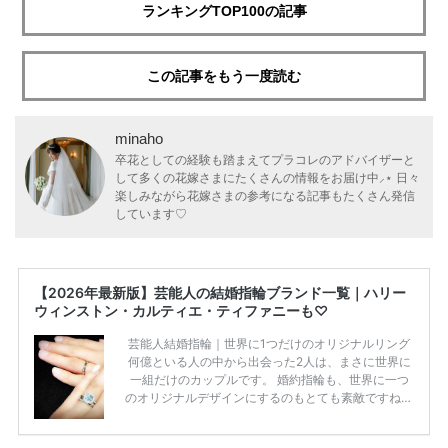
ランキングTOP100の記事
この記事をもう一度読む
minaho
卒花としての経験も踏まえてプラコレのアドバイザーと
して多くの花嫁さまにたくさんの情報をお届け中⸝⋆ 日々
楽しみながら花嫁さまの参考になる記事もたくさん発信
しています♡
【2026年最新版】芸能人の結婚指輪ブランド一覧｜ハリー
ウィンストン・カルティエ・ティファニーも♡
芸能人結婚指輪｜世界に1つだけのオリジナルリング
何億といる人の中から出会った2人は、まさに世界に
一組だけのカップルです。 婚約指輪も、世界に一つ
のオリジナルデザインにするのもとても素敵ですね♡
お二人を象徴する物や事を、形で表したり、好きなも
のを形にするのも想い出になります。 上戸彩さん・H