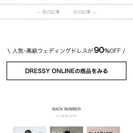
IROさんの婚約指輪 出典:オスカープロモーション公式
HPより引用 2011年9月に結婚した女優の上戸彩さん
←
前の記事
次の記事
→
とEXILEのHIROさん。 上戸さんに贈った婚約指輪
は、HIROさんの お知り合いのデザイナーに頼んだ特
注品とのこと。 ダイヤモンドがたくさん散りばめら
れているそうです。 神田うのさん・西村拓郎さ […]
続きを読む
BACK NUMBER
バックナンバー