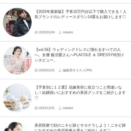
【2025年最新版】予算10万円台以下で購入できる！人
気ブランドのレディースダウン14選をお届けします♡
2025/01/04
minaho
【vol.56】ウェディングドレスに憧れるすべての人
へ。女優 飯沼愛さんへPLACOLE ＆ DRESSY特別イ
ンタビュー。
2025/01/01
編集部オススメ(PR)
【予算別に１２選】花嫁美容に役立つこと間違いな
し！結婚祝いにおすすめの美容グッズをご紹介します
♡
2024/12/31
minaho
美容医療で顔のニキビ跡とサヨナラしよう！ニキビ跡
におすすめの美容医療６選をご紹介します♡