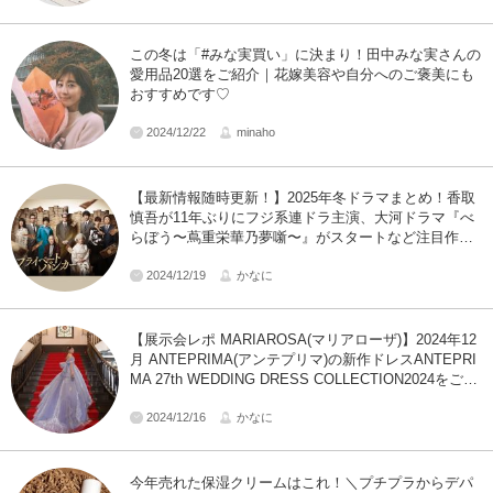
この冬は「#みな実買い」に決まり！田中みな実さんの
愛用品20選をご紹介｜花嫁美容や自分へのご褒美にも
おすすめです♡
2024/12/22
minaho
【最新情報随時更新！】2025年冬ドラマまとめ！香取
慎吾が11年ぶりにフジ系連ドラ主演、大河ドラマ『べ
らぼう〜蔦重栄華乃夢噺〜』がスタートなど注目作が
満載！
2024/12/19
かなに
【展示会レポ MARIAROSA(マリアローザ)】2024年12
月 ANTEPRIMA(アンテプリマ)の新作ドレスANTEPRI
MA 27th WEDDING DRESS COLLECTION2024をご紹
介♡
2024/12/16
かなに
今年売れた保湿クリームはこれ！＼プチプラからデパ