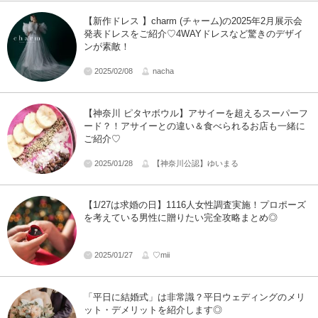
【新作ドレス 】charm (チャーム)の2025年2月展示会
発表ドレスをご紹介♡4WAYドレスなど驚きのデザイ
ンが素敵！
2025/02/08
nacha
【神奈川 ピタヤボウル】アサイーを超えるスーパーフ
ード？！アサイーとの違い＆食べられるお店も一緒に
ご紹介♡
2025/01/28
【神奈川公認】ゆいまる
【1/27は求婚の日】1116人女性調査実施！プロポーズ
を考えている男性に贈りたい完全攻略まとめ◎
2025/01/27
♡mii
「平日に結婚式」は非常識？平日ウェディングのメリ
ット・デメリットを紹介します◎