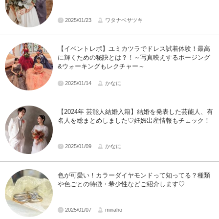
2025/01/23
ワタナベサツキ
【イベントレポ】ユミカツラでドレス試着体験！最高
に輝くための秘訣とは？！～写真映えするポージング
&ウォーキングもレクチャー～
2025/01/14
かなに
【2024年 芸能人結婚入籍】結婚を発表した芸能人、有
名人を総まとめしました♡妊娠出産情報もチェック！
2025/01/09
かなに
色が可愛い！カラーダイヤモンドって知ってる？種類
や色ごとの特徴・希少性などご紹介します♡
2025/01/07
minaho