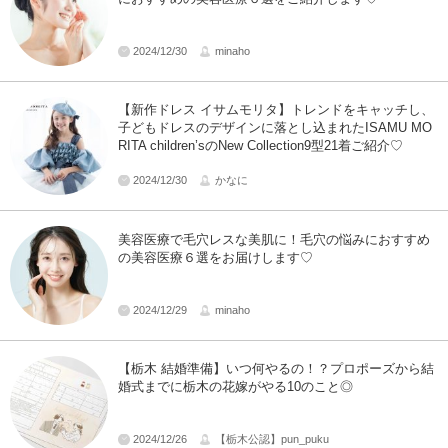
2024/12/30
minaho
【新作ドレス イサムモリタ】トレンドをキャッチし、
子どもドレスのデザインに落とし込まれたISAMU MO
RITA children’sのNew Collection9型21着ご紹介♡
2024/12/30
かなに
美容医療で毛穴レスな美肌に！毛穴の悩みにおすすめ
の美容医療６選をお届けします♡
2024/12/29
minaho
【栃木 結婚準備】いつ何やるの！？プロポーズから結
婚式までに栃木の花嫁がやる10のこと◎
2024/12/26
【栃木公認】pun_puku