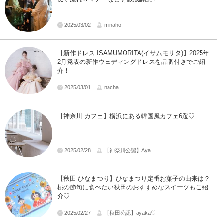
2025/03/02
minaho
【新作ドレス ISAMUMORITA(イサムモリタ)】2025年
2月発表の新作ウェディングドレスを品番付きでご紹
介！
2025/03/01
nacha
【神奈川 カフェ】横浜にある韓国風カフェ6選♡
2025/02/28
【神奈川公認】Aya
【秋田 ひなまつり】ひなまつり定番お菓子の由来は？
桃の節句に食べたい秋田のおすすめなスイーツもご紹
介♡
2025/02/27
【秋田公認】ayaka♡