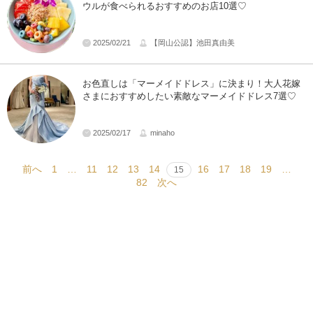
ウルが食べられるおすすめのお店10選♡
2025/02/21
【岡山公認】池田真由美
お色直しは「マーメイドドレス」に決まり！大人花嫁
さまにおすすめしたい素敵なマーメイドドレス7選♡
2025/02/17
minaho
前へ
1
…
11
12
13
14
16
17
18
19
…
15
82
次へ