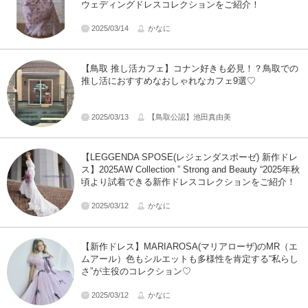
ウェディングドレスコレクションをご紹介！
2025/03/14
かなに
【鳥取 推し活カフェ】コナン好きも必見！？鳥取での
推し活におすすめなおしゃれなカフェ9選♡
2025/03/13
【鳥取公認】池田真由美
【LEGGENDA SPOSE(レジェンダスポーゼ) 新作ドレ
ス】2025AW Collection ” Strong and Beauty “2025年秋
頃より試着できる新作ドレスコレクションをご紹介！
2025/03/12
かなに
【新作ドレス】MARIAROSA(マリアローザ)のMR（エ
ムアール）色もシルエットも多様性を肯定する“私らし
さ”が主役のコレクション♡
2025/03/12
かなに