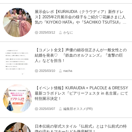
展示会レポ【KURAUDIA（クラウディア）新作ドレ
ス】2025年2月展示会の様子をご紹介♡花嫁さまに人
気の『KIYOKO HATA』や『SACHIKO TSUTSUI』、
『Lulu felice』など人気ブランドドレスの新作をチェッ
ク◎
2025/03/12
かなに
【コメント全文】声優の細谷佳正さんが一般女性との
結婚を発表♡ 『鉄血のオルフェンズ』『進撃の巨
人』などを担当！
2025/03/10
nacha
【イベント情報】KURAUDIA × PLACOLE & DRESSY
最新コラボドレス『ピアリーフェスタ in 名古屋』にて
特別展示決定！
2025/03/07
編集部オススメ(PR)
日本伝統の挙式スタイル『仏前式』とは？仏前式の特
徴や流れ＆マナーなどを徹底解説！