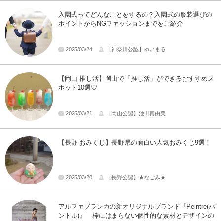
入園式ってどんなことをするの？入園式の服装選びの
ポイントからNGファッションまでをご紹介
2025/03/24
【神奈川公認】ゆいまる
【岡山 推し活】岡山で「推し活」ができるおすすめス
ポット10選♡
2025/03/21
【岡山公認】池田真由美
【長野 おみくじ】長野県の面白い人気おみくじ9選！
2025/03/20
【長野公認】★なごみ★
アルファブランカの新オリジナルブランド『Peintre(パ
ントル)』 枠にはまらない個性的な素材とデザインの