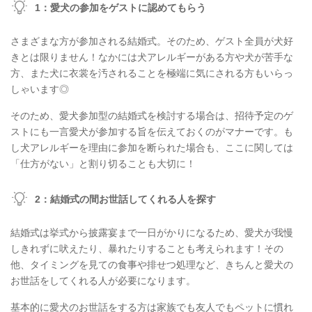
1：愛犬の参加をゲストに認めてもらう
さまざまな方が参加される結婚式。そのため、ゲスト全員が犬好
きとは限りません！なかには犬アレルギーがある方や犬が苦手な
方、また犬に衣裳を汚されることを極端に気にされる方もいらっ
しゃいます◎
そのため、愛犬参加型の結婚式を検討する場合は、招待予定のゲ
ストにも一言愛犬が参加する旨を伝えておくのがマナーです。も
し犬アレルギーを理由に参加を断られた場合も、ここに関しては
「仕方がない」と割り切ることも大切に！
2：結婚式の間お世話してくれる人を探す
結婚式は挙式から披露宴まで一日がかりになるため、愛犬が我慢
しきれずに吠えたり、暴れたりすることも考えられます！その
他、タイミングを見ての食事や排せつ処理など、きちんと愛犬の
お世話をしてくれる人が必要になります。
基本的に愛犬のお世話をする方は家族でも友人でもペットに慣れ