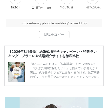
TikTok
旧
YouTube
Instagram
Ｘ(
Twitter)
https://dressy.pla-cole.wedding/petwedding/
【2026年8月最新】結婚式場見学キャンペーン・特典ラン
キング｜プラコレや式場紹介サイトを徹底比較
皆さんこんにちは♡ 「結婚準備、何から始める？」
「損せずお得に探したい！」と悩んでいませんか？
実は、式場見学やフェアに参加するだけで、数万円分
のギフト券や電子マネーがもらえるキャンペーンがあ
ります。 ただし、サイトごとに特典額や条件が違う
ため、比較せずに選ぶと損をしてしまうことも……。
そこでこの記事では、【2026年8月最新】結婚式場見
学キャンペーン特典ランキングを公開！ 比較サイ
ト：プラコレ、ゼクシィ、ハナユメ、マイナビ 掲載
内容：特典金額・条件・応募方法・注意点 「どこが
一番お得？」「プラコレの特典は？」といった疑問も