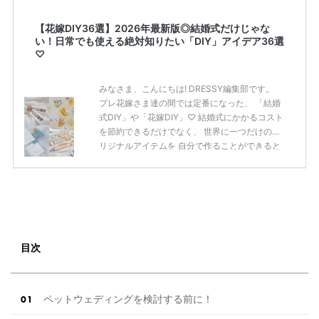
【花嫁DIY36選】2026年最新版◎結婚式だけじゃな
い！日常でも使える絶対知りたい「DIY」アイデア36選
♡
みなさま、こんにちは! DRESSY編集部です。
プレ花嫁さま達の間では定番になった、 「結婚
式DIY」や「花嫁DIY」♡ 結婚式にかかるコスト
を節約できるだけでなく、 世界に一つだけのオ
リジナルアイテムを 自分で作ることができると
いうのが魅力ですよね◎ そこで今回は、「花嫁
DIY」におすすめしたい 定番アイテムからトレ
ンドのおしゃれアイテムまで まとめてご紹介し
ます♡ ぜひ最後までcheckして オリジナルアイ
テムを作ってみてくださいね◎ ＼花嫁必見／今
月の式場探しで特典が貰えるサイトランキング
♡ 【7月はとっても豪華◎*】式場探しで特典が
目次
貰えるサイトランキング♡♥各社のキャンペー
ン内容をま […]
続きを読む
ペットウェディングを検討する前に！