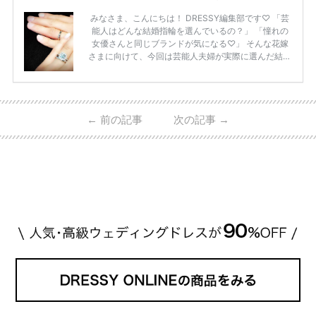
みなさま、こんにちは！ DRESSY編集部です♡ 「芸
能人はどんな結婚指輪を選んでいるの？」 「憧れの
女優さんと同じブランドが気になる♡」 そんな花嫁
さまに向けて、今回は芸能人夫婦が実際に選んだ結婚
指輪・婚約指輪をブランド別にまとめました！ ハリ
ーウィンストンやカルティエ、ティファニーなど世界
的ハイブランドから、俄（NIWAKA）やI-PRIMOなど
日本で人気のブランドまで幅広くご紹介。 さらに、
←
前の記事
次の記事
→
・愛用している芸能人夫婦 ・リングの特徴や魅力 ・
推定価格帯 ・花嫁人気が高い理由 などもあわせて解
説していきます♡ 「芸能人の結婚指輪ってやっぱり
高い？」 「手が届くブランドもある？」 「人気ブラ
[…]
続きを読む