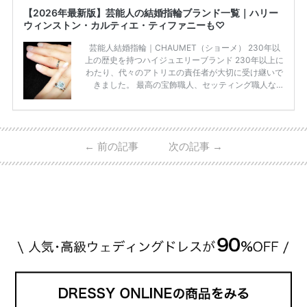
【2026年最新版】芸能人の結婚指輪ブランド一覧｜ハリー
ウィンストン・カルティエ・ティファニーも♡
芸能人結婚指輪｜CHAUMET（ショーメ） 230年以
上の歴史を持つハイジュエリーブランド 230年以上に
わたり、代々のアトリエの責任者が大切に受け継いで
きました。 最高の宝飾職人、セッティング職人な
ど、 ジュエリー製作にかかわる人々が、厳選された
高品質の宝石を扱っています。 至高のデザインと品
質にうっとりしてしまうブランドです♡ 矢沢心さ
ん・魔裟斗さんの婚約指輪 魔裟斗さんが矢沢さんに
←
前の記事
次の記事
→
贈られた指輪は1カラットのものです。 ショーメの価
格相場は30万～60万ですが、 高いものだと数百万円
程です。1カラットが約200万円なので、 魔裟斗さん
が選んだ指輪は200万円以上のものだと想定できま
す。 【 […]
続きを読む