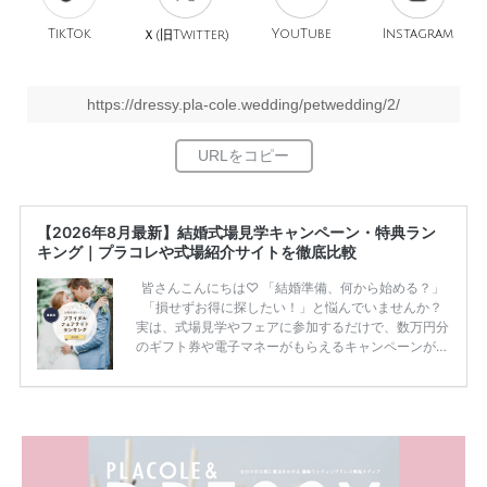
TikTok
旧
YouTube
Instagram
Ｘ(
Twitter)
https://dressy.pla-cole.wedding/petwedding/2/
【2026年8月最新】結婚式場見学キャンペーン・特典ラン
キング｜プラコレや式場紹介サイトを徹底比較
皆さんこんにちは♡ 「結婚準備、何から始める？」
「損せずお得に探したい！」と悩んでいませんか？
実は、式場見学やフェアに参加するだけで、数万円分
のギフト券や電子マネーがもらえるキャンペーンがあ
ります。 ただし、サイトごとに特典額や条件が違う
ため、比較せずに選ぶと損をしてしまうことも……。
そこでこの記事では、【2026年8月最新】結婚式場見
学キャンペーン特典ランキングを公開！ 比較サイ
ト：プラコレ、ゼクシィ、ハナユメ、マイナビ 掲載
内容：特典金額・条件・応募方法・注意点 「どこが
一番お得？」「プラコレの特典は？」といった疑問も