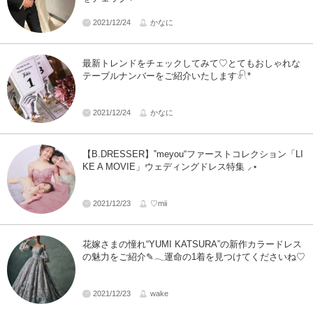
2021/12/24
かなに
最新トレンドをチェックしてみて♡とてもおしゃれな
テーブルナンバーをご紹介いたします𓍯*
2021/12/24
かなに
【B.DRESSER】‟meyou“ ファーストコレクション「LI
KE A MOVIE」ウェディングドレス特集 ⸝⋆
2021/12/23
♡mii
花嫁さまの憧れ“YUMI KATSURA”の新作カラードレス
の魅力をご紹介✎𓂃運命の1着を見つけてくださいね♡
2021/12/23
wake