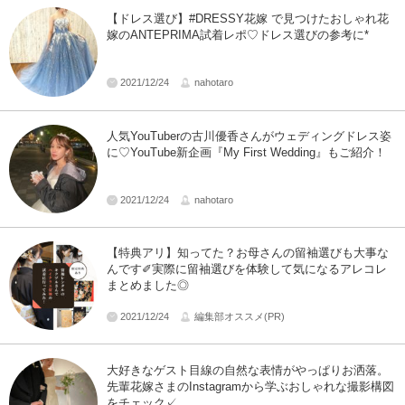
【ドレス選び】#DRESSY花嫁 で見つけたおしゃれ花
嫁のANTEPRIMA試着レポ♡ドレス選びの参考に*
2021/12/24
nahotaro
人気YouTuberの古川優香さんがウェディングドレス姿
に♡YouTube新企画『My First Wedding』もご紹介！
2021/12/24
nahotaro
【特典アリ】知ってた？お母さんの留袖選びも大事な
んです✐実際に留袖選びを体験して気になるアレコレ
まとめました◎
2021/12/24
編集部オススメ(PR)
大好きなゲスト目線の自然な表情がやっぱりお洒落。
先輩花嫁さまのInstagramから学ぶおしゃれな撮影構図
をチェック✓