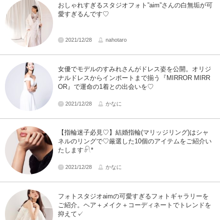
おしゃれすぎるスタジオフォト”aim”さんの白無垢が可
愛すぎるんです♡
2021/12/28
nahotaro
女優でモデルのすみれさんがドレス姿を公開。オリジ
ナルドレスからインポートまで揃う『MIRROR MIRR
OR』で運命の1着との出会いを♡
2021/12/28
かなに
【指輪迷子必見♡】結婚指輪(マリッジリング)はシャ
ネルのリングで♡厳選した10個のアイテムをご紹介い
たします𓍯*
2021/12/28
かなに
フォトスタジオaimの可愛すぎるフォトギャラリーを
ご紹介。ヘア＋メイク＋コーディネートでトレンドを
抑えて✓