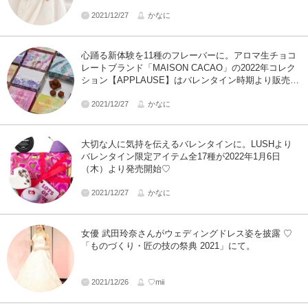
2021/12/27
かなに
心踊る新体験を11種のフレーバーに。アロマ生チョコ
レートブランド「MAISON CACAO」の2022年コレク
ション【APPLAUSE】はバレンタイン時期より販売ス
タート♥
2021/12/27
かなに
大切な人に気持を伝えるバレンタインに。LUSHより
バレンタイン限定アイテム全17種が2022年1月6日
（木）より発売開始♡
2021/12/27
かなに
女優 武田玲奈さんがウェディングドレス姿を披露 ♡
「ものづくり・匠の技の祭典 2021」にて。
2021/12/26
♡mii