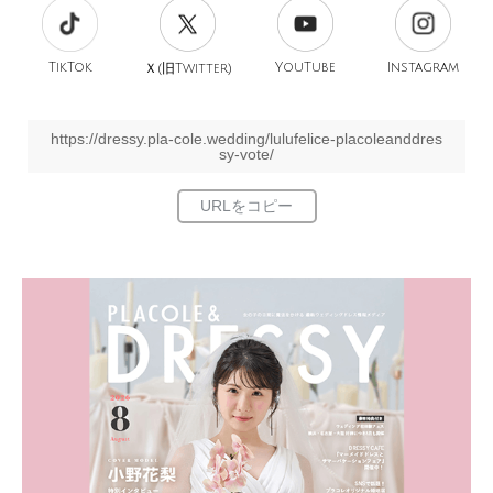
TikTok
旧
YouTube
Instagram
Ｘ(
Twitter)
https://dressy.pla-cole.wedding/lulufelice-placoleanddres
sy-vote/