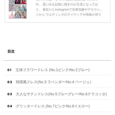
や、 思い出を記録に残すのが主流となってお
り、 最近だとInstagramで先輩花嫁やアカウン
トから ウエディングのアイディアや情報を得て
いる花嫁が増えてきていますよね。 ​ 今回は常に
アンテナをはっている TikTok、Instagramユー
ザー768名が 2025年秋冬新作ドレスコレクショ
ンの 人気投票に参加しました。 こちらの記事で
は集計結果をリアルなランキングにまとめてい
ます。 (※2025年8月の調査結果です) ​​ ドレスの
こだわりに関するアンケートでは、 全体の86％
目次
の女性がドレスにこ […]
続きを読む
立体フラワードレス (No.1ピンク/No.2ブルー)
韓国風ドレス(No.3 ラベンダー/No.4 ベージュ）
大人なサテンドレス(No.5ブルーグレー/No.6テラコッタ)
グリッタードレス (No.7ピンク/No.8イエロー)