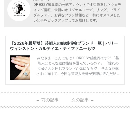
DRESSY編集部の公式アカウントです♡厳選したウェデ
ィング情報、最新のオリジナルコーデ、リング、ブライ
ダルフェア、お得なプラン情報など、特にオススメした
い記事をピックアップしてお届けします｡
【2026年最新版】芸能人の結婚指輪ブランド一覧｜ハリー
ウィンストン・カルティエ・ティファニーも♡
みなさま、こんにちは！ DRESSY編集部です♡ 「芸
能人はどんな結婚指輪を選んでいるの？」 「憧れの
女優さんと同じブランドが気になる♡」 そんな花嫁
さまに向けて、今回は芸能人夫婦が実際に選んだ結婚
指輪・婚約指輪をブランド別にまとめました！ ハリ
ーウィンストンやカルティエ、ティファニーなど世界
的ハイブランドから、俄（NIWAKA）やI-PRIMOなど
日本で人気のブランドまで幅広くご紹介。 さらに、
←
前の記事
次の記事
→
・愛用している芸能人夫婦 ・リングの特徴や魅力 ・
推定価格帯 ・花嫁人気が高い理由 などもあわせて解
説していきます♡ 「芸能人の結婚指輪ってやっぱり
高い？」 「手が届くブランドもある？」 「人気ブラ
[…]
続きを読む