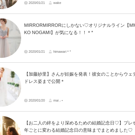
2020/01/21
wake
MIRRORMIRRORにしかない♡オリジナルライン【MM 
KO NOGAMI】が気になる！！＊*
2020/01/21
himawari＊*
【加藤紗里】さんが妊娠を発表！彼女のことからウェ
ドレス姿まで公開＊
2020/01/20
mai ⸝⋆
【お二人の絆をより深めるための結婚記念日♡】プレ
年ごとに変わる結婚記念日の意味までまとめました♡