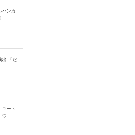
ルハンカ
◎
出 『だ
】ユート
！♡