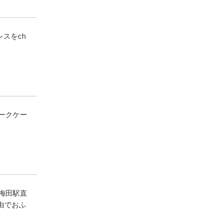
スをch
ークケー
／梅田駅直
由でおふ