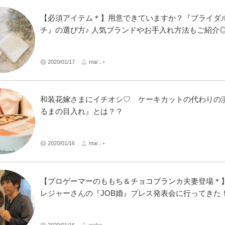
【必須アイテム＊】用意できていますか？『ブライダ
チ』の選び方♪ 人気ブランドやお手入れ方法もご紹介
2020/01/17
mai ⸝⋆
和装花嫁さまにイチオシ♡ ケーキカットの代わりの演
るまの目入れ』とは？？
2020/01/16
mai ⸝⋆
【プロゲーマーのももち＆チョコブランカ夫妻登場＊
レジャーさんの『JOB婚』プレス発表会に行ってきた
2020/01/16
wake