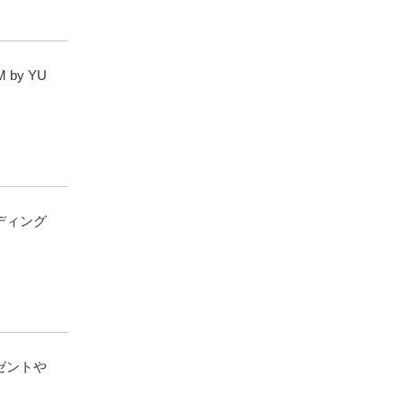
by YU
ディング
ゼントや