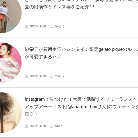
去の出演作とドレス姿をご紹介*＊
2020/01/18
かなに
紗栄子が着用🍓♡バレンタイン限定gelato piqueのル
が可愛すぎる➳♡
2020/01/18
mai ⸝⋆
Instagramで見つけた！大阪で活躍するフリーランス
アップアーティスト[@aaamm_hairさん]のウェディ
集♡⚐
2020/01/18
wake