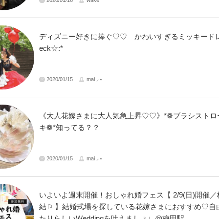
ディズニー好きに捧ぐ♡♡ かわいすぎるミッキードレ
eck☆:*
2020/01/15
mai ⸝⋆
《大人花嫁さまに大人気急上昇♡♡》*❁ブラシストロ
キ❁*知ってる？？
2020/01/15
mai ⸝⋆
いよいよ週末開催！おしゃれ婚フェス【 2/9(日)開催
結⚐ 】結婚式場を探している花嫁さまにおすすめ♡自
たりらしいWeddingを叶えましょ♩@梅田駅