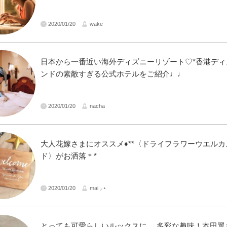
2020/01/20
wake
日本から一番近い海外ディズニーリゾート♡*香港ディ
ンドの素敵すぎる公式ホテルをご紹介♩♩
2020/01/20
nacha
大人花嫁さまにオススメ♦︎**〈ドライフラワーウエル
ド〉がお洒落＊*
2020/01/20
mai ⸝⋆
とっても可愛らしいルックスに、 多彩な趣味！本田翼