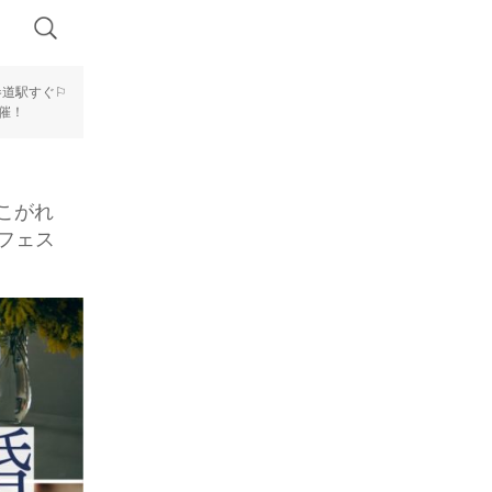
表参道駅すぐ⚐
催！
あこがれ
フェス