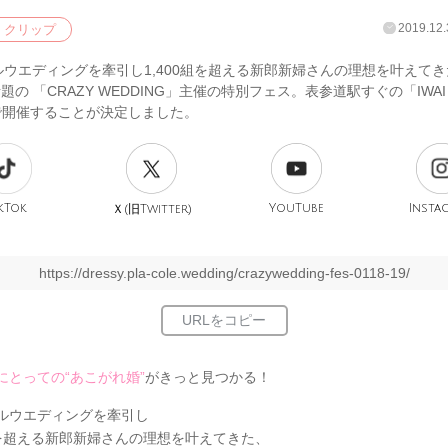
2019.12.
クリップ
ウエディングを牽引し1,400組を超える新郎新婦さんの理想を叶えてきた、
話題の 「CRAZY WEDDING」主催の特別フェス。表参道駅すぐの「IWAI 
で開催することが決定しました。
kTok
旧
YouTube
Insta
Ｘ(
Twitter)
https://dressy.pla-cole.wedding/crazywedding-fes-0118-19/
にとっての“あこがれ婚”
がきっと見つかる！
ルウエディングを牽引し
0組を超える新郎新婦さんの理想を叶えてきた、