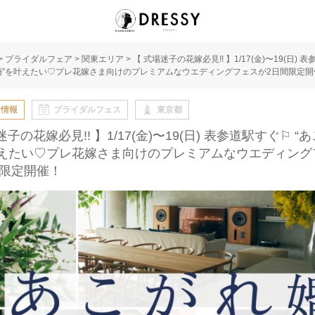
>
ブライダルフェア
>
関東エリア
>
【 式場迷子の花嫁必見!! 】1/17(金)〜19(日) 
婚”を叶えたい♡プレ花嫁さま向けのプレミアムなウエディングフェスが2日間限定開
な情報
ブライダルフェス
東京都
迷子の花嫁必見!! 】1/17(金)〜19(日) 表参道駅すぐ⚐ “
叶えたい♡プレ花嫁さま向けのプレミアムなウエディング
間限定開催！