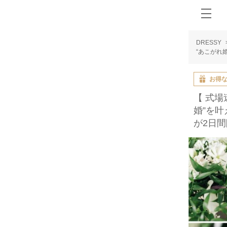
DRESSY
“あこがれ
お得
【 式場
婚”を
が2日