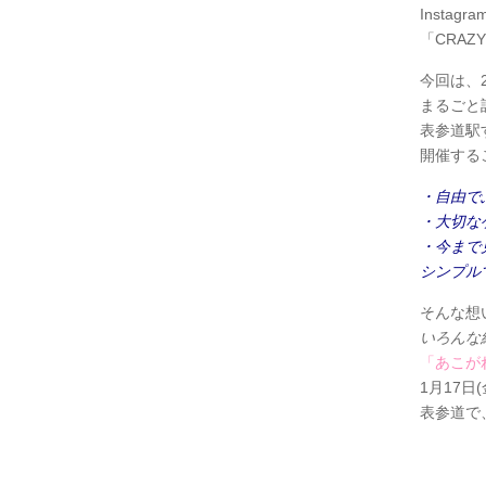
Instag
「CRAZ
今回は、
まるごと
表参道駅す
開催する
・
自由で
・大切な
・今まで
シンプル
そんな想
いろんな
「あこが
1月17日(
表参道で