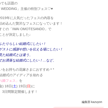
ramでも話題の
Y WEDDING」主催の特別フェス♡♥
2019年に人気だったフェスの内容を
詰め込んだ贅沢なフェスになっています！
ぐの「IWAI OMOTESANDO」で
ことが決定しました♩
ふたりらしい結婚式にしたい！
ゲストに感謝や想いを伝える場にしたい！
見た結婚式とは違う、
でお洒落な結婚式にしたい！…など、
いをお持ちの花嫁さまにおすすめ＊*
結婚式のアイディアを知れる
れ婚フェス」
を
金) 18日(
土
) 19日(
日
)に
、3日間限定開催します！
編集部 kazuyon