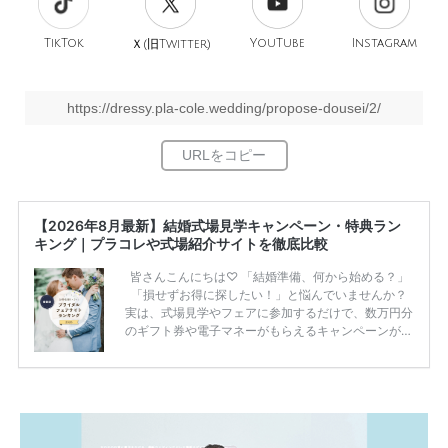
TikTok
旧
YouTube
Instagram
Ｘ(
Twitter)
https://dressy.pla-cole.wedding/propose-dousei/2/
【2026年8月最新】結婚式場見学キャンペーン・特典ラン
キング｜プラコレや式場紹介サイトを徹底比較
皆さんこんにちは♡ 「結婚準備、何から始める？」
「損せずお得に探したい！」と悩んでいませんか？
実は、式場見学やフェアに参加するだけで、数万円分
のギフト券や電子マネーがもらえるキャンペーンがあ
ります。 ただし、サイトごとに特典額や条件が違う
ため、比較せずに選ぶと損をしてしまうことも……。
そこでこの記事では、【2026年8月最新】結婚式場見
学キャンペーン特典ランキングを公開！ 比較サイ
ト：プラコレ、ゼクシィ、ハナユメ、マイナビ 掲載
内容：特典金額・条件・応募方法・注意点 「どこが