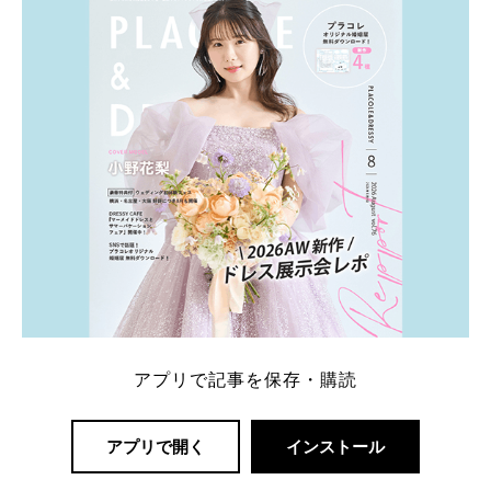
一番お得？」「プラコレの特典は？」といった疑問も
解決します。 まずは診断で候補を絞れる「ウェディ
ング診断」か、体験型 […]
続きを読む
アプリで記事を保存・購読
アプリで開く
インストール