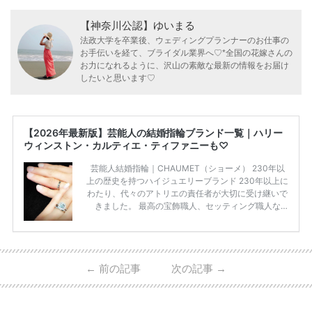
【神奈川公認】ゆいまる
法政大学を卒業後、ウェディングプランナーのお仕事の
お手伝いを経て、ブライダル業界へ♡*全国の花嫁さんの
お力になれるように、沢山の素敵な最新の情報をお届け
したいと思います♡
【2026年最新版】芸能人の結婚指輪ブランド一覧｜ハリー
ウィンストン・カルティエ・ティファニーも♡
芸能人結婚指輪｜CHAUMET（ショーメ） 230年以
上の歴史を持つハイジュエリーブランド 230年以上に
わたり、代々のアトリエの責任者が大切に受け継いで
きました。 最高の宝飾職人、セッティング職人な
ど、 ジュエリー製作にかかわる人々が、厳選された
高品質の宝石を扱っています。 至高のデザインと品
質にうっとりしてしまうブランドです♡ 矢沢心さ
ん・魔裟斗さんの婚約指輪 魔裟斗さんが矢沢さんに
←
前の記事
次の記事
→
贈られた指輪は1カラットのものです。 ショーメの価
格相場は30万～60万ですが、 高いものだと数百万円
程です。1カラットが約200万円なので、 魔裟斗さん
が選んだ指輪は200万円以上のものだと想定できま