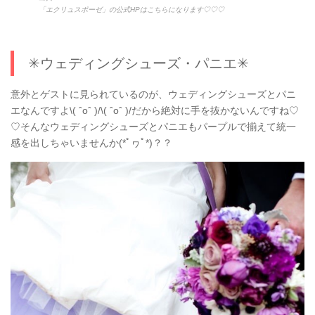
「エクリュスポーゼ」の公式HPはこちらになります♡♡♡
✳︎ウェディングシューズ・パニエ✳︎
意外とゲストに見られているのが、ウェディングシューズとパニ
エなんですよ\( ˆoˆ )/\( ˆoˆ )/だから絶対に手を抜かないんですね♡
♡そんなウェディングシューズとパニエもパープルで揃えて統一
感を出しちゃいませんか(*ﾟヮﾟ*)？？