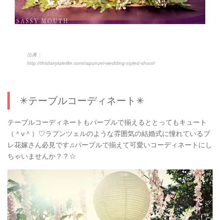
出典：
http://thisfairytalelife.com/rapunzel-wedding-styled-shoot/
✳︎テーブルコーディネート✳︎
テーブルコーディネートもパープルで揃えるととってもキュート
（＾ν＾）♡ラプンツェルのような雰囲気の結婚式に憧れているプ
レ花嫁さん必見です♫パープルで揃えて可愛いコーディネートにし
ちゃいませんか？？☆