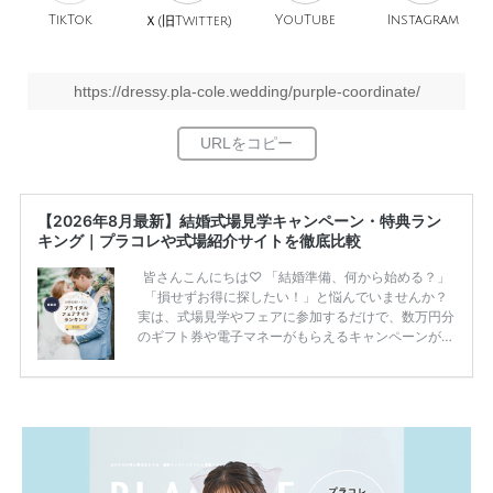
TikTok
旧
YouTube
Instagram
Ｘ(
Twitter)
https://dressy.pla-cole.wedding/purple-coordinate/
【2026年8月最新】結婚式場見学キャンペーン・特典ラン
キング｜プラコレや式場紹介サイトを徹底比較
皆さんこんにちは♡ 「結婚準備、何から始める？」
「損せずお得に探したい！」と悩んでいませんか？
実は、式場見学やフェアに参加するだけで、数万円分
のギフト券や電子マネーがもらえるキャンペーンがあ
ります。 ただし、サイトごとに特典額や条件が違う
ため、比較せずに選ぶと損をしてしまうことも……。
そこでこの記事では、【2026年8月最新】結婚式場見
学キャンペーン特典ランキングを公開！ 比較サイ
ト：プラコレ、ゼクシィ、ハナユメ、マイナビ 掲載
内容：特典金額・条件・応募方法・注意点 「どこが
一番お得？」「プラコレの特典は？」といった疑問も