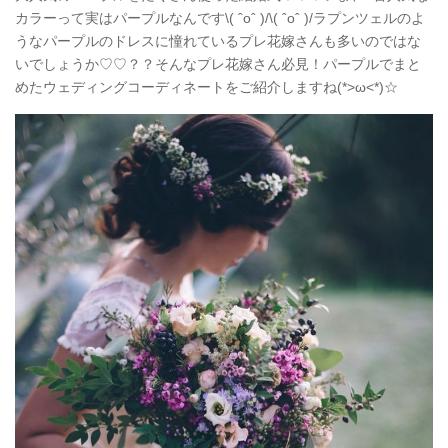
カラーって実はパープルなんです\( ˆoˆ )/\( ˆoˆ )/ラプンツェルのよ
うなパープルのドレスに憧れているプレ花嫁さんも多いのではな
いでしょうか♡♡？？そんなプレ花嫁さん必見！パープルでまと
めたウェディングコーディネートをご紹介しますね(*>ω<*)☆