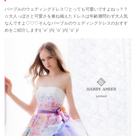
パープルのウェディングドレス♡とっても可愛いですよねっ？？
☆大人っぽさと可愛さを兼ね備えたドレスは年齢層問わず大人気
なんですよ♡♡♡そんなパープルのウェディングドレスのおすす
めをご紹介します\( ˆoˆ )/\( ˆoˆ )/\( ˆoˆ )/