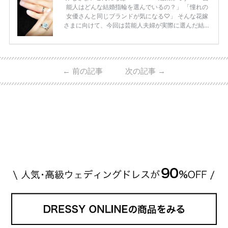
能人はどんな結婚指輪を選んでいるの？」 「憧れの
女優さんと同じブランドが気になる♡」 そんな花嫁
さまに向けて、今回は芸能人夫婦が実際に選んだ結婚
指輪・婚約指輪をブランド別にまとめました！ ハリ
ーウィンストンやカルティエ、ティファニーなど世界
的ハイブランドから、俄（NIWAKA）やI-PRIMOなど
日本で人気のブランドまで幅広くご紹介。 さらに、
←
前の記事
次の記事
→
・愛用している芸能人夫婦 ・リングの特徴や魅力 ・
推定価格帯 ・花嫁人気が高い理由 などもあわせて解
説していきます♡ 「芸能人の結婚指輪ってやっぱり
高い？」 「手が届くブランドもある？」 「人気ブラ
[…]
続きを読む