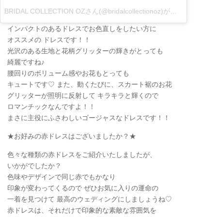
BRIDAL COLLECTION OZさん(@bridalcollectionoz)がシェアした投稿
インパクトのあるドレスでお色直しをしたい方に
オススメの ドレスです！！
光沢のある生地と花柄グリッターの輝きがとっても
綺麗ですね♪
腰回りのボリューム感やお花もとっても
キュートです♡ また、動くたびに、スカート裾のお花
グリッターが照明に反射して キラキラと輝くので
ロマンチックなんですよ！！
まさに主役にふさわしいゴージャスなドレスです！！
★お好みの赤ドレスはございましたか？★
色々な種類の赤ドレスをご紹介いたしましたが、
いかがでしたか？
色味やデザインで同じ赤でもかなり
印象が変わってくるので ぜひお気に入りの運命の
一着を見つけて 最高のウェディングにしましょうね♡
赤ドレスは、それだけで印象的な素敵な雰囲気を