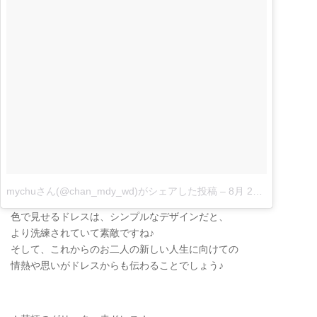
mychuさん(@chan_mdy_wd)がシェアした投稿
–
8月 24, 2017 at 3:26午前 PDT
色で見せるドレスは、シンプルなデザインだと、
より洗練されていて素敵ですね♪
そして、これからのお二人の新しい人生に向けての
情熱や思いがドレスからも伝わることでしょう♪