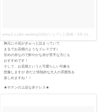
erikaさん(@e.wedding218)がシェアした投稿
–
9月 13, 2017 at 6:13午前 PDT
胸元に小花がぎゅっと詰まっていて
まるでお花畑のようなドレスです♪
甘めの赤なので鮮やかな赤が苦手な方にも
おすすめです！
そして、お花畑というと可愛らしい印象を
想像しますが 赤だと情熱的な大人の雰囲気を
楽しめますね！！
★サテンの上品な赤ドレス★