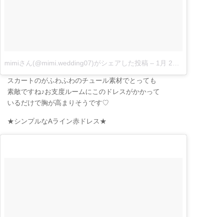
mimiさん(@mimi.wedding07)がシェアした投稿
–
1月 26, 2018 at 7:46午後 PST
スカートのがふわふわのチュール素材でとっても
素敵ですね♪お支度ルームにこのドレスがかかって
いるだけで胸が高まりそうです♡
★シンプルなAライン赤ドレス★