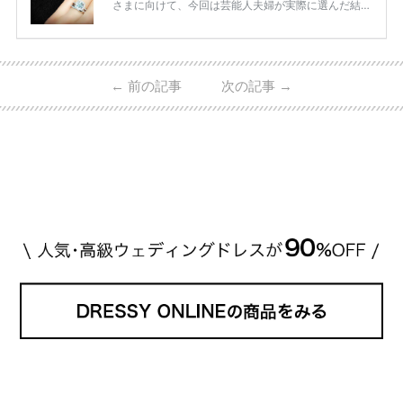
さまに向けて、今回は芸能人夫婦が実際に選んだ結婚
指輪・婚約指輪をブランド別にまとめました！ ハリ
ーウィンストンやカルティエ、ティファニーなど世界
的ハイブランドから、俄（NIWAKA）やI-PRIMOなど
日本で人気のブランドまで幅広くご紹介。 さらに、
←
前の記事
次の記事
→
・愛用している芸能人夫婦 ・リングの特徴や魅力 ・
推定価格帯 ・花嫁人気が高い理由 などもあわせて解
説していきます♡ 「芸能人の結婚指輪ってやっぱり
高い？」 「手が届くブランドもある？」 「人気ブラ
[…]
続きを読む