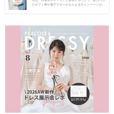
のギフト券や電子マネーがもらえるキャンペーンがあ
ります。 ただし、サイトごとに特典額や条件が違う
ため、比較せずに選ぶと損をしてしまうことも……。
そこでこの記事では、【2026年8月最新】結婚式場見
学キャンペーン特典ランキングを公開！ 比較サイ
ト：プラコレ、ゼクシィ、ハナユメ、マイナビ 掲載
内容：特典金額・条件・応募方法・注意点 「どこが
一番お得？」「プラコレの特典は？」といった疑問も
解決します。 まずは診断で候補を絞れる「ウェディ
ング診断」か、体験型 […]
続きを読む