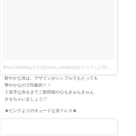
Mwsy Weddingさん(@mwsy_wedding)がシェアした投稿
–
10月 9, 2
鮮やかな赤は、デザインがシンプルでもとっても
華やかなので印象的！！
ド派手な赤をきてご新郎様の心もきゅんきゅん
させちゃいましょう♡
★ピンクよりのキュートな赤ドレス★