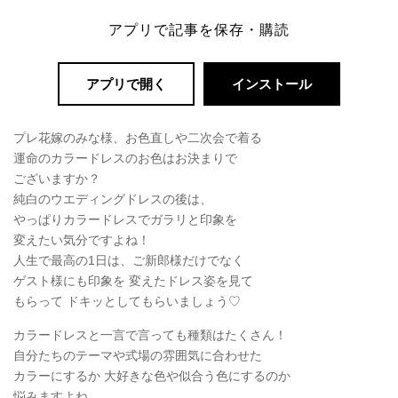
アプリで記事を保存・購読
アプリで開く
インストール
プレ花嫁のみな様、お色直しや二次会で着る
運命のカラードレスのお色はお決まりで
ございますか？
純白のウエディングドレスの後は、
やっぱりカラードレスでガラリと印象を
変えたい気分ですよね！
人生で最高の1日は、ご新郎様だけでなく
ゲスト様にも印象を 変えたドレス姿を見て
もらって ドキッとしてもらいましょう♡
カラードレスと一言で言っても種類はたくさん！
自分たちのテーマや式場の雰囲気に合わせた
カラーにするか 大好きな色や似合う色にするのか
悩みますよね。。。