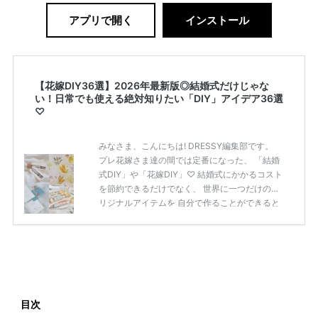
アプリで開く
インストール
【花嫁DIY36選】2026年最新版◎結婚式だけじゃな
い！日常でも使える絶対知りたい「DIY」アイデア36選
♡
みなさま、こんにちは! DRESSY編集部です。
プレ花嫁さま達の間では定番になった、 「結婚
式DIY」や「花嫁DIY」♡ 結婚式にかかるコスト
を節約できるだけでなく、 世界に一つだけのオ
リジナルアイテムを 自分で作ることができると
いうのが魅力ですよね◎ そこで今回は、「花嫁
DIY」におすすめしたい 定番アイテムからトレ
ンドのおしゃれアイテムまで まとめてご紹介し
ます♡ ぜひ最後までcheckして オリジナルアイ
テムを作ってみてくださいね◎ ＼花嫁必見／今
月の式場探しで特典が貰えるサイトランキング
♡ 【7月はとっても豪華◎*】式場探しで特典が
目次
貰えるサイトランキング♡♥各社のキャンペー