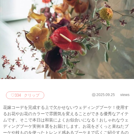
2025.09.25
views
♡
334
クリップ
花嫁コーデを完成する上で欠かせないウェディングブーケ！使用す
るお花やお花のカラーで雰囲気を変えることができる優秀なアイテ
ムです。そこで本日は和装によくお似合いになる！おしゃれなウェ
ディングブーケ実例８選をお届けします。お花をざくっと束ねたブ
ーケや枝ものを使ったトレンド感あるブーケまで広くご紹介するの