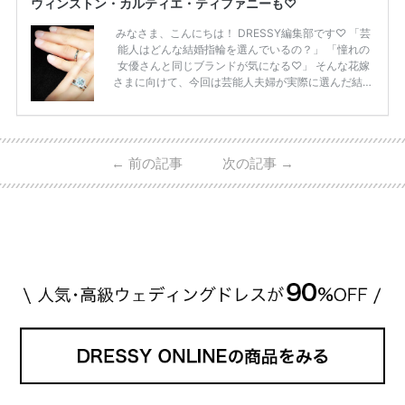
ウィンストン・カルティエ・ティファニーも♡
みなさま、こんにちは！ DRESSY編集部です♡ 「芸
能人はどんな結婚指輪を選んでいるの？」 「憧れの
女優さんと同じブランドが気になる♡」 そんな花嫁
さまに向けて、今回は芸能人夫婦が実際に選んだ結婚
指輪・婚約指輪をブランド別にまとめました！ ハリ
ーウィンストンやカルティエ、ティファニーなど世界
的ハイブランドから、俄（NIWAKA）やI-PRIMOなど
日本で人気のブランドまで幅広くご紹介。 さらに、
←
前の記事
次の記事
→
・愛用している芸能人夫婦 ・リングの特徴や魅力 ・
推定価格帯 ・花嫁人気が高い理由 などもあわせて解
説していきます♡ 「芸能人の結婚指輪ってやっぱり
高い？」 「手が届くブランドもある？」 「人気ブラ
[…]
続きを読む