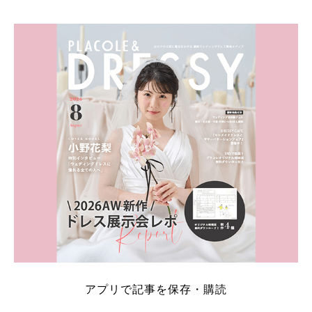
そこでこの記事では、【2026年8月最新】結婚式場見
学キャンペーン特典ランキングを公開！ 比較サイ
ト：プラコレ、ゼクシィ、ハナユメ、マイナビ 掲載
内容：特典金額・条件・応募方法・注意点 「どこが
一番お得？」「プラコレの特典は？」といった疑問も
解決します。 まずは診断で候補を絞れる「ウェディ
ング診断」か、体験型 […]
続きを読む
アプリで記事を保存・購読