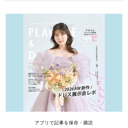
ため、比較せずに選ぶと損をしてしまうことも……。
そこでこの記事では、【2026年8月最新】結婚式場見
学キャンペーン特典ランキングを公開！ 比較サイ
ト：プラコレ、ゼクシィ、ハナユメ、マイナビ 掲載
内容：特典金額・条件・応募方法・注意点 「どこが
一番お得？」「プラコレの特典は？」といった疑問も
解決します。 まずは診断で候補を絞れる「ウェディ
ング診断」か、体験型 […]
続きを読む
アプリで記事を保存・購読