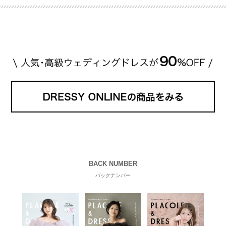
山田優さんの結婚指輪 出典:ブシュロンの公式HPをch
eck！ 婚約指輪にTiffanyを着用された 小栗旬さんと
山田優さん。 結婚指輪は、ブシュロン（ […]
続きを
読む
BACK NUMBER
バックナンバー