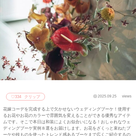
2025.09.25
views
♡
334
クリップ
花嫁コーデを完成する上で欠かせないウェディングブーケ！使用す
るお花やお花のカラーで雰囲気を変えることができる優秀なアイテ
ムです。そこで本日は和装によくお似合いになる！おしゃれなウェ
ディングブーケ実例８選をお届けします。お花をざくっと束ねたブ
ーケや枝ものを使ったトレンド感あるブーケまで広くご紹介するの