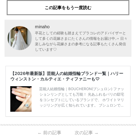
この記事をもう一度読む
minaho
卒花としての経験も踏まえてプラコレのアドバイザーと
して多くの花嫁さまにたくさんの情報をお届け中⸝⋆ 日々
楽しみながら花嫁さまの参考になる記事もたくさん発信
しています♡
【2026年最新版】芸能人の結婚指輪ブランド一覧｜ハリー
ウィンストン・カルティエ・ティファニーも♡
芸能人結婚指輪｜BOUCHERON(ブシュロン) ファッ
ションリングとしても万能！ 光あふれるパリの邸宅
をコンセプトにしているブランドで、 ホワイトマリ
ッジリングが広く知られています。 ブシュロンで特
に人気を集めている 「キャトルホワイトマリッジリ
ング」は、 小栗さんと山田さんが結婚指輪に選ばれ
ました！ 存在感がしっかりある上にラグジュアリー
なので、 とても人気となっているのです。 その相場
←
前の記事
次の記事
→
は、10～30万円ほどとなっています。 小栗旬さん・