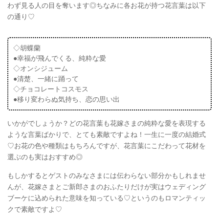
わず見る人の目を奪います◎ちなみに各お花が持つ花言葉は以下
の通り♡
◇胡蝶蘭
●幸福が飛んでくる、純粋な愛
◇オンシジューム
●清楚、一緒に踊って
◇チョコレートコスモス
●移り変わらぬ気持ち、恋の思い出
いかがでしょうか？どの花言葉も花嫁さまの純粋な愛を表現する
ような言葉ばかりで、とても素敵ですよね！一生に一度の結婚式
♡お花の色や種類はもちろんですが、花言葉にこだわって花材を
選ぶのも実はおすすめ◎
もしかするとゲストのみなさまには伝わらない部分かもしれませ
んが、花嫁さまとご新郎さまのおふたりだけが実はウェディング
ブーケに込められた意味を知っている♡というのもロマンティッ
クで素敵ですよ♡