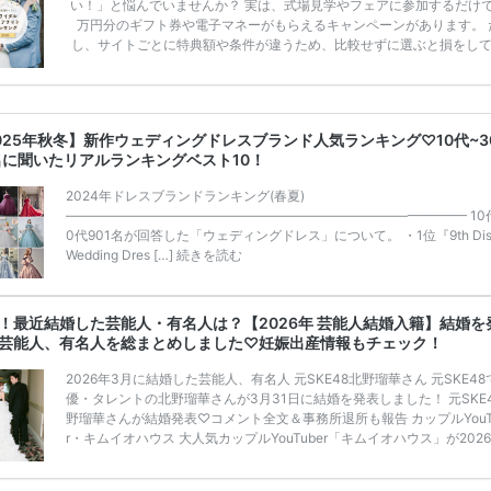
い！」と悩んでいませんか？ 実は、式場見学やフェアに参加するだけ
万円分のギフト券や電子マネーがもらえるキャンペーンがあります。 
し、サイトごとに特典額や条件が違うため、比較せずに選ぶと損をし
うことも……。 そこでこの記事では、【2026年8月最新】結婚式場見
ンペーン特典ランキングを公開！ 比較サイト：プラコレ、ゼクシィ、
メ、マイナビ 掲載内容：特典金額・条件・応募方法・注意点 「どこが
得？」「プラコレの特典は？」といった疑問も解決します。 まずは診
025年秋冬】新作ウェディングドレスブランド人気ランキング♡10代~3
補を絞れる「ウェディング診断」か、体験型 […]
続きを読む
名に聞いたリアルランキングベスト10！
2024年ドレスブランドランキング(春夏)
——————————————————————————————– 10
0代901名が回答した「ウェディングドレス」について。 ・1位『9th Dis
Wedding Dres […]
続きを読む
！最近結婚した芸能人・有名人は？【2026年 芸能人結婚入籍】結婚を
芸能人、有名人を総まとめしました♡妊娠出産情報もチェック！
2026年3月に結婚した芸能人、有名人 元SKE48北野瑠華さん 元SKE48
優・タレントの北野瑠華さんが3月31日に結婚を発表しました！ 元SKE
野瑠華さんが結婚発表♡コメント全文＆事務所退所も報告 カップルYouT
r・キムイオハウス 大人気カップルYouTuber「キムイオハウス」が202
月30日にSNSとYouTubeで結婚を発表しました。 入籍したのは2025年
日と報告しています。 YouTuber・キムイオハウスが結婚を発表！交際