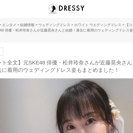
>
エンタメ
>
結婚情報
>
ウェディングドレス
>
ホワイト ウエディングドレス
>
【コ
E48 俳優・松井玲奈さんが近藤晃央さんと結婚！過去に着用のウェディングドレス
人
ント全文】元SKE48 俳優・松井玲奈さんが近藤晃央さん
去に着用のウェディングドレス姿もまとめました！