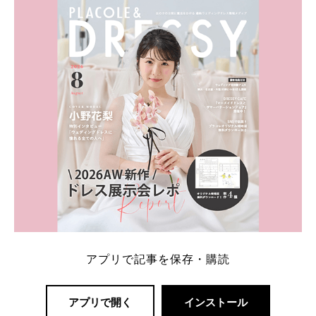
内容：特典金額・条件・応募方法・注意点 「どこが
一番お得？」「プラコレの特典は？」といった疑問も
解決します。 まずは診断で候補を絞れる「ウェディ
ング診断」か、体験型 […]
続きを読む
アプリで記事を保存・購読
アプリで開く
インストール