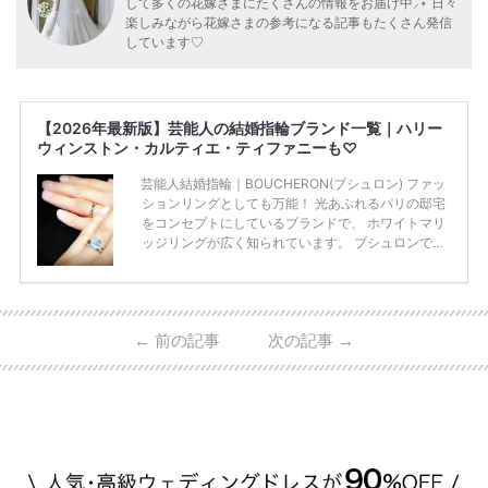
して多くの花嫁さまにたくさんの情報をお届け中⸝⋆ 日々
楽しみながら花嫁さまの参考になる記事もたくさん発信
しています♡
【2026年最新版】芸能人の結婚指輪ブランド一覧｜ハリー
ウィンストン・カルティエ・ティファニーも♡
芸能人結婚指輪｜BOUCHERON(ブシュロン) ファッ
ションリングとしても万能！ 光あふれるパリの邸宅
をコンセプトにしているブランドで、 ホワイトマリ
ッジリングが広く知られています。 ブシュロンで特
に人気を集めている 「キャトルホワイトマリッジリ
ング」は、 小栗さんと山田さんが結婚指輪に選ばれ
ました！ 存在感がしっかりある上にラグジュアリー
なので、 とても人気となっているのです。 その相場
←
前の記事
次の記事
→
は、10～30万円ほどとなっています。 小栗旬さん・
山田優さんの結婚指輪 出典:ブシュロンの公式HPをch
eck！ 婚約指輪にTiffanyを着用された 小栗旬さんと
山田優さん。 結婚指輪は、ブシュロン（ […]
続きを
読む