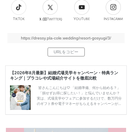
TikTok
旧
YouTube
Instagram
Ｘ(
Twitter)
https://dressy.pla-cole.wedding/resort-gosyugi/3/
【2026年8月最新】結婚式場見学キャンペーン・特典ラン
キング｜プラコレや式場紹介サイトを徹底比較
皆さんこんにちは♡ 「結婚準備、何から始める？」
「損せずお得に探したい！」と悩んでいませんか？
実は、式場見学やフェアに参加するだけで、数万円分
のギフト券や電子マネーがもらえるキャンペーンがあ
ります。 ただし、サイトごとに特典額や条件が違う
ため、比較せずに選ぶと損をしてしまうことも……。
そこでこの記事では、【2026年8月最新】結婚式場見
学キャンペーン特典ランキングを公開！ 比較サイ
ト：プラコレ、ゼクシィ、ハナユメ、マイナビ 掲載