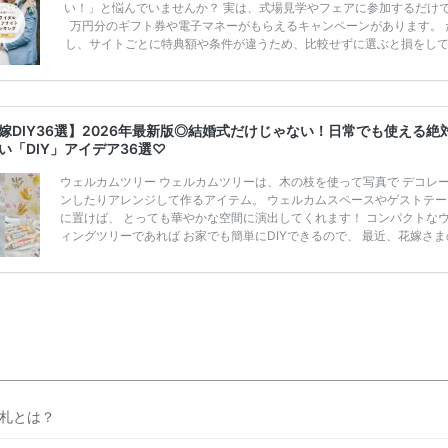
い！」と悩んでいませんか？ 実は、式場見学やフェアに参加するだけ
万円分のギフト券や電子マネーがもらえるキャンペーンがあります。 
し、サイトごとに特典額や条件が違うため、比較せずに選ぶと損をし
うことも……。 そこでこの記事では、【2026年8月最新】結婚式場見
ンペーン特典ランキングを公開！ 比較サイト：プラコレ、ゼクシィ、
メ、マイナビ 掲載内容：特典金額・条件・応募方法・注意点 「どこが
得？」「プラコレの特典は？」といった疑問も解決します。 まずは診
嫁DIY36選】2026年最新版◎結婚式だけじゃない！日常でも使える絶
補を絞れる「ウェディング診断」か、体験型 […]
続きを読む
い「DIY」アイデア36選♡
ウェルカムツリー ウェルカムツリーは、木の枝を使って写真で デコレ
ンしたりアレンジして作るアイテム。 ウェルカムスペースやゲストテー
に置けば、 とっても華やかな空間に演出してくれます！ コンパクトな
ィングツリーであれば お家でも簡単にDIYできるので、 最近、花嫁さま
でも人気なんです。 おしゃれ花嫁さまが演出で使いたいウェルカムツリ
紹介します♪今すくCheck♡ インスタサイン インスタサインとは、Insta
専用の ハッシュタグを用意し、そのハッシュタグで ゲストと写真を共
こと！ 結婚式で用意してほしい最新アイテムです♩ また、結婚式準備
ていたウェデ […]
続きを読む
札とは？