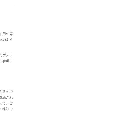
ト用の席
ゃのよう
のゲスト
ご参考に
えるので
洗練され
して、ご
の秘訣で