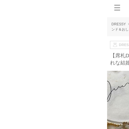
DRESSY
ンド＆おし
DRE
【席札
れな結