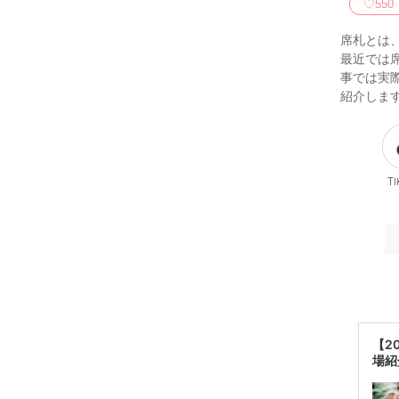
♡
550
席札とは
最近では
事では実
紹介しま
Ti
【2
場紹