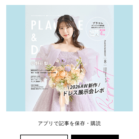
学キャンペーン特典ランキングを公開！ 比較サイ
ト：プラコレ、ゼクシィ、ハナユメ、マイナビ 掲載
内容：特典金額・条件・応募方法・注意点 「どこが
一番お得？」「プラコレの特典は？」といった疑問も
解決します。 まずは診断で候補を絞れる「ウェディ
ング診断」か、体験型 […]
続きを読む
アプリで記事を保存・購読