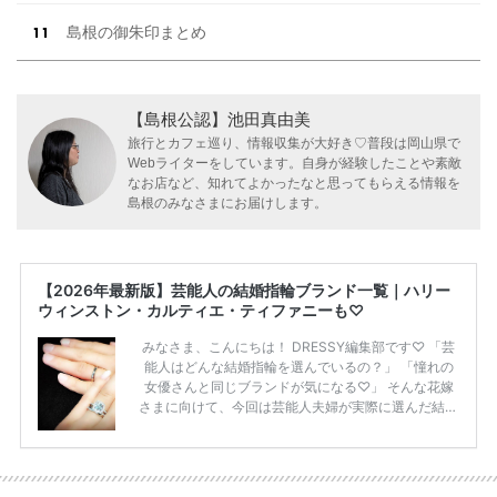
島根の御朱印まとめ
【島根公認】池田真由美
旅行とカフェ巡り、情報収集が大好き♡普段は岡山県で
Webライターをしています。自身が経験したことや素敵
なお店など、知れてよかったなと思ってもらえる情報を
島根のみなさまにお届けします。
【2026年最新版】芸能人の結婚指輪ブランド一覧｜ハリー
ウィンストン・カルティエ・ティファニーも♡
みなさま、こんにちは！ DRESSY編集部です♡ 「芸
能人はどんな結婚指輪を選んでいるの？」 「憧れの
女優さんと同じブランドが気になる♡」 そんな花嫁
さまに向けて、今回は芸能人夫婦が実際に選んだ結婚
指輪・婚約指輪をブランド別にまとめました！ ハリ
ーウィンストンやカルティエ、ティファニーなど世界
的ハイブランドから、俄（NIWAKA）やI-PRIMOなど
日本で人気のブランドまで幅広くご紹介。 さらに、