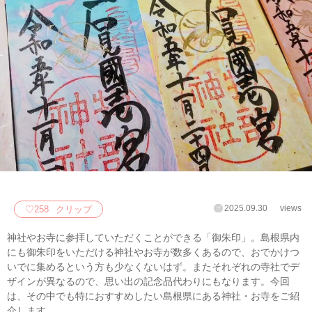
2025.09.30
views
♡
258
クリップ
神社やお寺に参拝していただくことができる「御朱印」。島根県内
にも御朱印をいただける神社やお寺が数多くあるので、おでかけつ
いでに集めるという方も少なくないはず。またそれぞれの寺社でデ
ザインが異なるので、思い出の記念品代わりにもなります。今回
は、その中でも特におすすめしたい島根県にある神社・お寺をご紹
介します。