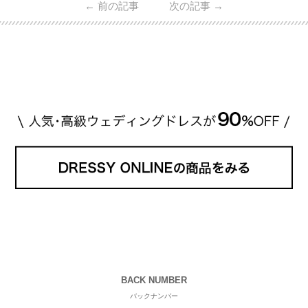
←
前の記事
次の記事
→
・愛用している芸能人夫婦 ・リングの特徴や魅力 ・
推定価格帯 ・花嫁人気が高い理由 などもあわせて解
説していきます♡ 「芸能人の結婚指輪ってやっぱり
高い？」 「手が届くブランドもある？」 「人気ブラ
[…]
続きを読む
BACK NUMBER
バックナンバー