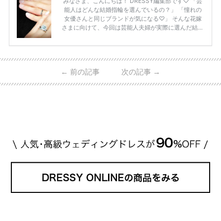
みなさま、こんにちは！ DRESSY編集部です♡ 「芸
能人はどんな結婚指輪を選んでいるの？」 「憧れの
女優さんと同じブランドが気になる♡」 そんな花嫁
さまに向けて、今回は芸能人夫婦が実際に選んだ結婚
指輪・婚約指輪をブランド別にまとめました！ ハリ
ーウィンストンやカルティエ、ティファニーなど世界
的ハイブランドから、俄（NIWAKA）やI-PRIMOなど
日本で人気のブランドまで幅広くご紹介。 さらに、
←
前の記事
次の記事
→
・愛用している芸能人夫婦 ・リングの特徴や魅力 ・
推定価格帯 ・花嫁人気が高い理由 などもあわせて解
説していきます♡ 「芸能人の結婚指輪ってやっぱり
高い？」 「手が届くブランドもある？」 「人気ブラ
[…]
続きを読む