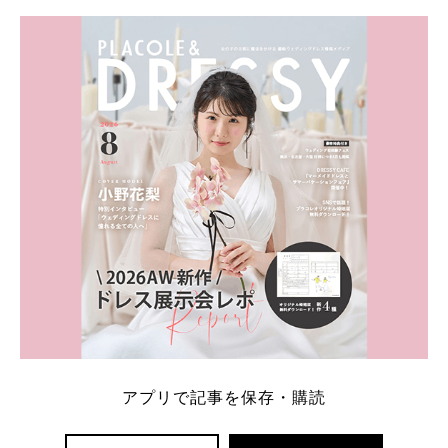
学キャンペーン特典ランキングを公開！ 比較サイ
ト：プラコレ、ゼクシィ、ハナユメ、マイナビ 掲載
内容：特典金額・条件・応募方法・注意点 「どこが
一番お得？」「プラコレの特典は？」といった疑問も
解決します。 まずは診断で候補を絞れる「ウェディ
ング診断」か、体験型 […]
続きを読む
アプリで記事を保存・購読