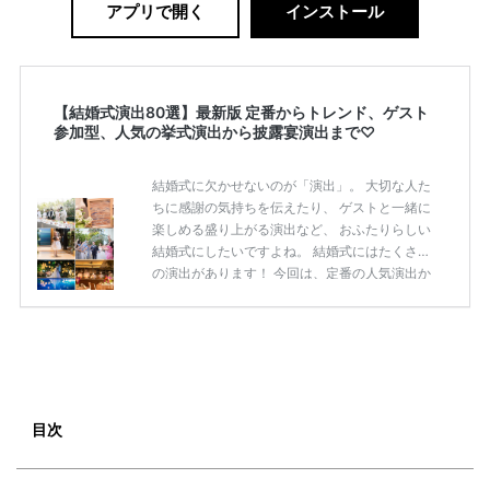
アプリで開く
インストール
【結婚式演出80選】最新版 定番からトレンド、ゲスト
参加型、人気の挙式演出から披露宴演出まで♡
結婚式に欠かせないのが「演出」。 大切な人た
ちに感謝の気持ちを伝えたり、 ゲストと一緒に
楽しめる盛り上がる演出など、 おふたりらしい
結婚式にしたいですよね。 結婚式にはたくさん
の演出があります！ 今回は、定番の人気演出か
ら最新のトレンド演出、 ゲストが楽しめる演出
まで 挙式から披露宴まで使えるおすすめの 「結
婚式演出80選」をご紹介します◎ ＼花嫁必見／
今月の式場探しで特典が貰えるサイトランキン
グ♡ 【7月はとっても豪華◎*】式場探しで特典
が貰えるサイトランキング♡♥各社のキャンペ
ーン内容をまとめました♡ 結婚式準備のTODO
目次
ならここをチェック！ 【完全マニュアル】はじ
めての結婚準備何する？令 […]
続きを読む