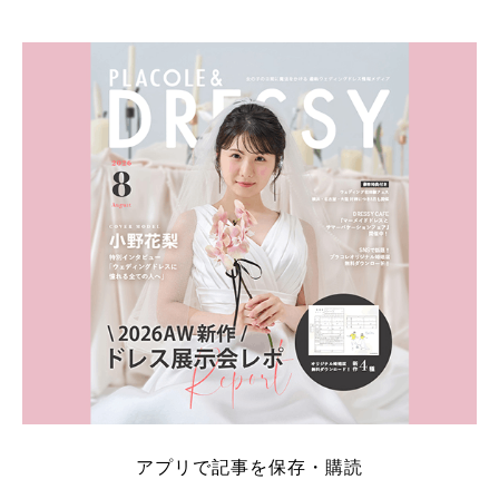
そこでこの記事では、【2026年8月最新】結婚式場見
学キャンペーン特典ランキングを公開！ 比較サイ
ト：プラコレ、ゼクシィ、ハナユメ、マイナビ 掲載
内容：特典金額・条件・応募方法・注意点 「どこが
一番お得？」「プラコレの特典は？」といった疑問も
解決します。 まずは診断で候補を絞れる「ウェディ
ング診断」か、体験型 […]
続きを読む
アプリで記事を保存・購読