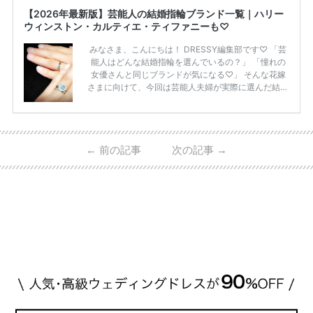
【2026年最新版】芸能人の結婚指輪ブランド一覧｜ハリー
ウィンストン・カルティエ・ティファニーも♡
みなさま、こんにちは！ DRESSY編集部です♡ 「芸
能人はどんな結婚指輪を選んでいるの？」 「憧れの
女優さんと同じブランドが気になる♡」 そんな花嫁
さまに向けて、今回は芸能人夫婦が実際に選んだ結婚
指輪・婚約指輪をブランド別にまとめました！ ハリ
ーウィンストンやカルティエ、ティファニーなど世界
的ハイブランドから、俄（NIWAKA）やI-PRIMOなど
日本で人気のブランドまで幅広くご紹介。 さらに、
←
前の記事
次の記事
→
・愛用している芸能人夫婦 ・リングの特徴や魅力 ・
推定価格帯 ・花嫁人気が高い理由 などもあわせて解
説していきます♡ 「芸能人の結婚指輪ってやっぱり
高い？」 「手が届くブランドもある？」 「人気ブラ
[…]
続きを読む