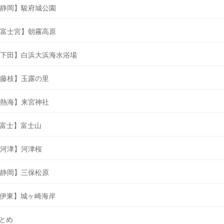
静岡】駿府城公園
富士宮】朝霧高原
下田】白浜大浜海水浴場
藤枝】玉露の里
熱海】来宮神社
富士】富士山
河津】河津桜
静岡】三保松原
伊東】城ヶ崎海岸
とめ