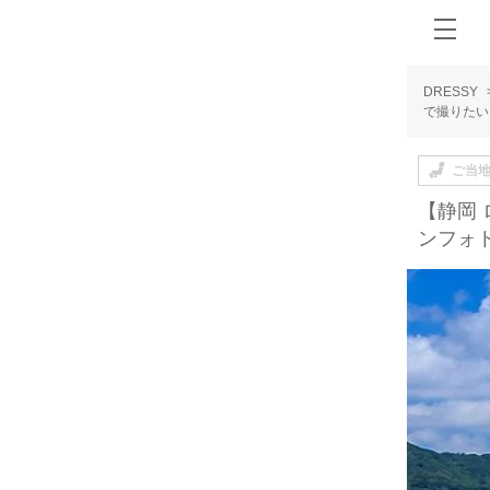
DRESSY
で撮りたい
ご当
【静岡
ンフォ