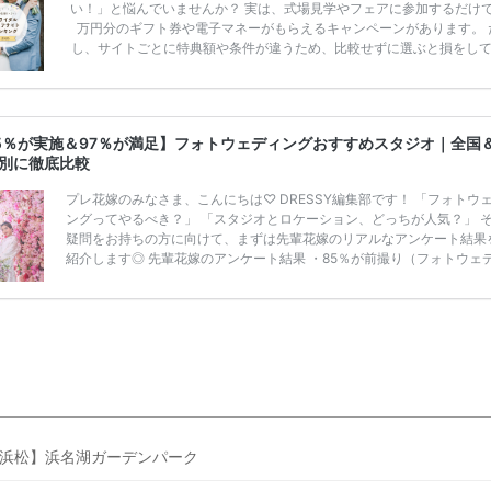
い！」と悩んでいませんか？ 実は、式場見学やフェアに参加するだけ
万円分のギフト券や電子マネーがもらえるキャンペーンがあります。 
し、サイトごとに特典額や条件が違うため、比較せずに選ぶと損をし
うことも……。 そこでこの記事では、【2026年8月最新】結婚式場見
ンペーン特典ランキングを公開！ 比較サイト：プラコレ、ゼクシィ、
メ、マイナビ 掲載内容：特典金額・条件・応募方法・注意点 「どこが
得？」「プラコレの特典は？」といった疑問も解決します。 まずは診
5％が実施＆97％が満足】フォトウェディングおすすめスタジオ｜全国
補を絞れる「ウェディング診断」か、体験型 […]
続きを読む
別に徹底比較
プレ花嫁のみなさま、こんにちは♡ DRESSY編集部です！ 「フォトウ
ングってやるべき？」 「スタジオとロケーション、どっちが人気？」 
疑問をお持ちの方に向けて、まずは先輩花嫁のリアルなアンケート結果
紹介します◎ 先輩花嫁のアンケート結果 ・85％が前撮り（フォトウェ
グ）を実施または予定 ・ロケーション撮影が78％でスタジオより人気 ・
が「やってよかった」と回答
——————————————————————————- [調査概要] 
「フォトウェディング」に関する実態調査 調査主体：プラコレウェディ
調査方法：Instagram ストーリーズ 調査期間：20 […]
続きを読む
浜松】浜名湖ガーデンパーク