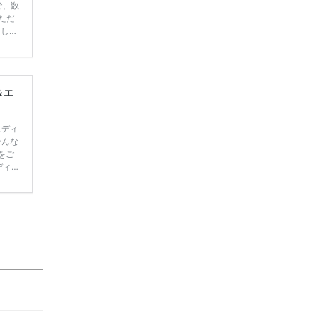
で、数
ただ
てしま
学キャ
ハナユ
一番お
断で候
＆エ
ェディ
そんな
をご
ディン
97％
表題：
ング