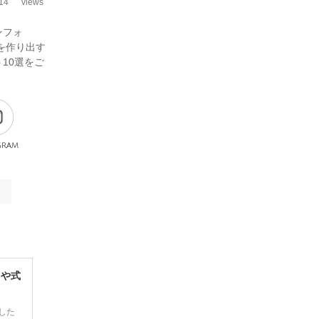
14
views
ンフォ
を作り出す
10選をご
gram
レや式
した