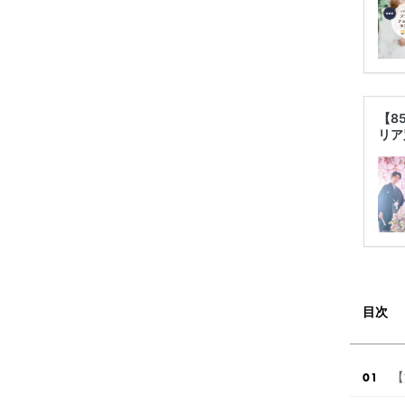
【8
リア
目次
【