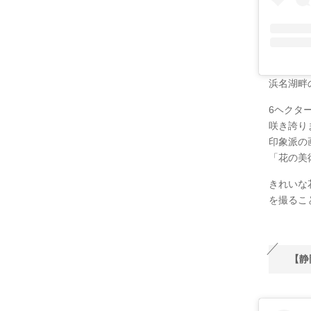
浜名湖畔
6ヘクタ
咲き誇り
印象派の
「花の美
きれいな
を撮るこ
【静