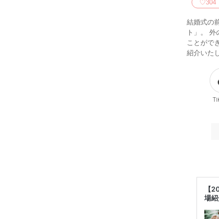
♡
304
結婚式の
ト」。 
ことがで
紹介いた
Ti
【2
場紹