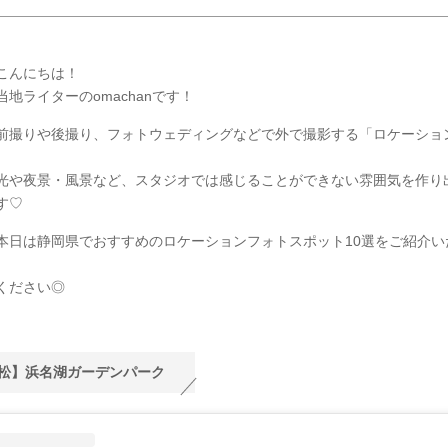
こんにちは！
地ライターのomachanです！
前撮りや後撮り、フォトウェディングなどで外で撮影する「ロケーショ
光や夜景・風景など、スタジオでは感じることができない雰囲気を作り
す♡
本日は静岡県でおすすめのロケーションフォトスポット10選をご紹介い
ください◎
松】浜名湖ガーデンパーク