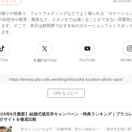
2024.04.
クリップ
前撮りや後撮り、フォトウェディングなどでよく撮られる「ロケーショ
外の自然光や夜景・風景など、スタジオでは感じることができない雰囲気
きます。そこで、本日は静岡県でおすすめのロケーションフォトスポット
します。
kTok
旧
YouTube
Insta
Ｘ(
Twitter)
https://dressy.pla-cole.wedding/shizuoka-location-photo-spot/
026年8月最新】結婚式場見学キャンペーン・特典ランキング｜プラコ
介サイトを徹底比較
皆さんこんにちは♡ 「結婚準備、何から始める？」「損せずお得に探