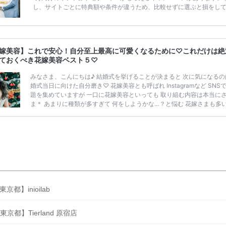
し、サイトごとに特典額や条件が違うため、比較せずに選ぶと損をし
うことも……。 そこでこの記事では、【2026年8月最新】結婚式場見
ンペーン特典ランキングを公開！ 比較サイト：プラコレ、ゼクシィ、
メ、マイナビ 掲載内容：特典金額・条件・応募方法・注意点 「どこが
得？」「プラコレの特典は？」といった疑問も解決します。 まずは診
嫁美容】これで安心！自分至上最高に可愛くなるために♡これだけは絶
補を絞れる「ウェディング診断」か、体験型 […]
続きを読む
ておくべき花嫁美容ベスト５♡
みなさま、こんにちは♪ 結婚式を挙げることが決まると 次に気になるの
婚式当日に向けた自分磨き♡ 花嫁美容とも呼ばれ Instagramなど SNS
題を集めていますが 一口に花嫁美容といっても 取り組む内容は本当に
ま＊ あまりに種類が多すぎて 何をしようかな…？と悩む 花嫁さまも多
♡ そこで今回この記事では ”絶対にやっておくべき” 花嫁美容について 
ング形式でお伝えします！ この記事を参考に ご自身にあった花嫁美容
け 挙式当日までに 自分至上最高にかわいい 自分になっちゃいましょう♡
嫁美容成功の鍵 出典：プラ
きを読む
東京都】inioilab
東京都】Tierland 原宿店