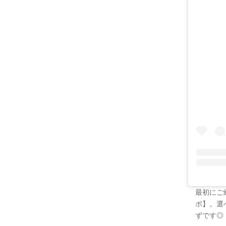
最初にご
ボ】。選
ずです◎