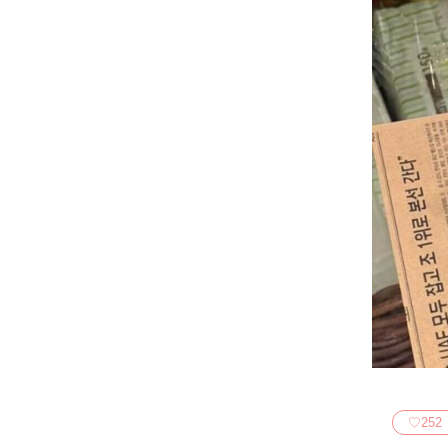
♡
252