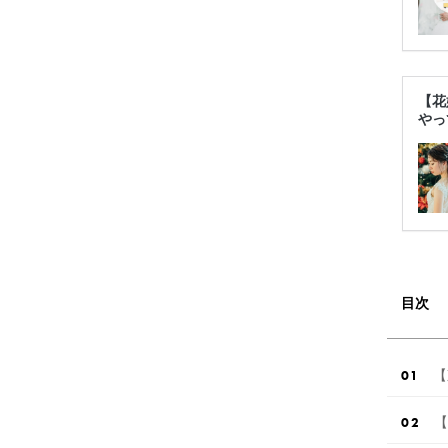
【花
やっ
目次
【
【