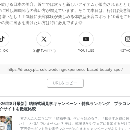
を続ける日本の美容。近年では次々と新しいアイテムが販売されるとと
容に対し興味関心の高い方が増えています。そこで本日は、行けば美意
間違いなし！？気軽に美容体験が楽しめる体験型美容スポット10選をご
身の美に磨きを掛けたい方は特に必見ですよ◎
kTok
旧
YouTube
Insta
Ｘ(
Twitter)
https://dressy.pla-cole.wedding/experience-based-beauty-spot/
026年8月最新】結婚式場見学キャンペーン・特典ランキング｜プラコ
介サイトを徹底比較
皆さんこんにちは♡ 「結婚準備、何から始める？」「損せずお得に探
い！」と悩んでいませんか？ 実は、式場見学やフェアに参加するだけ
万円分のギフト券や電子マネーがもらえるキャンペーンがあります。 