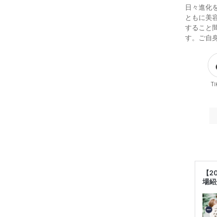
日々進化
ともに美
すること
す。ご自
Ti
【2
場紹