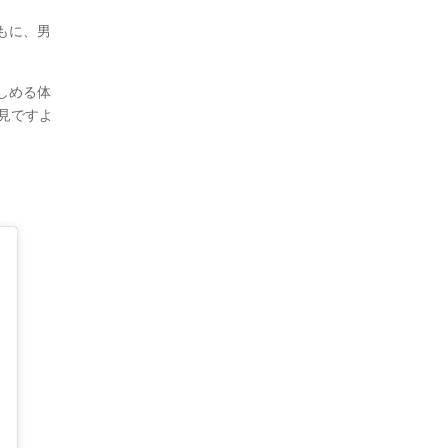
もに、男
しめる体
見ですよ