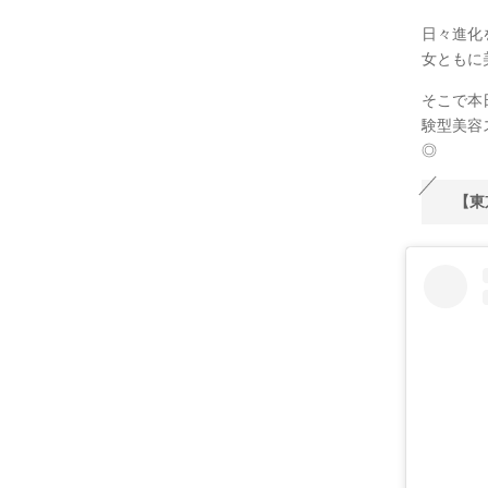
日々進化
女ともに
そこで本
験型美容
◎
【東京