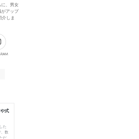
もに、男女
識がアップ
紹介しま
gram
レや式
した
で、数
ただ