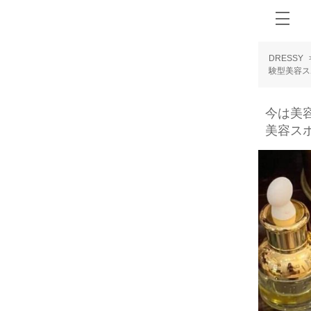
DRESSY
験型美容ス
今は美
美容ス