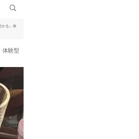
付かる』体
』体験型