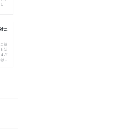
てしま
学キャ
ハナユ
一番お
断で候
対に
は 結
でも話
さまざ
いはず
ランキ
を見付
 花
コレウェディングレポート（式場：LICIAN […]
続