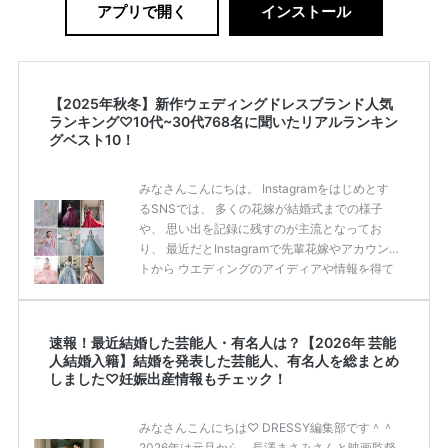
アプリで開く
インストール
【2025年秋冬】新作ウェディングドレスブランド人気
ランキング♡10代~30代768名に聞いたリアルランキン
グベスト10！
みなさんこんにちは。 Instagramをはじめとす
るSNSでは、 多くの花嫁が結婚式までの様子
や、 思い出を記録に残すのが主流となってお
り、 最近だとInstagramで先輩花嫁やアカウン
トから ウエディングのアイディアや情報を得て
いる花嫁が増えてきていますよね。 ​ 今回は常に
アンテナをはっている TikTok、Instagramユー
ザー768名が 2025年秋冬新作ドレスコレクショ
速報！最近結婚した芸能人・有名人は？【2026年 芸能
ンの 人気投票に参加しました。 こちらの記事で
人結婚入籍】結婚を発表した芸能人、有名人を総まとめ
は集計結果をリアルなランキングにまとめてい
しました♡妊娠出産情報もチェック！
ます。 (※2025年8月の調査結果です) ​​ ドレスの
こだわりに関するアンケートでは、 全体の86％
みなさんこんにちは♡ DRESSY編集部です＾＾
の女性がドレスにこ […]
続きを読む
2026年は元旦から、長澤まさみさんと映画監督