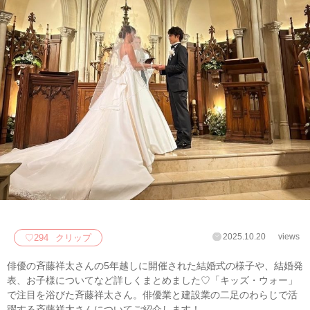
2025.10.20
views
♡
294
クリップ
俳優の斉藤祥太さんの5年越しに開催された結婚式の様子や、結婚発
表、お子様についてなど詳しくまとめました♡「キッズ・ウォー」
で注目を浴びた斉藤祥太さん。俳優業と建設業の二足のわらじで活
躍する斉藤祥太さんについてご紹介します！