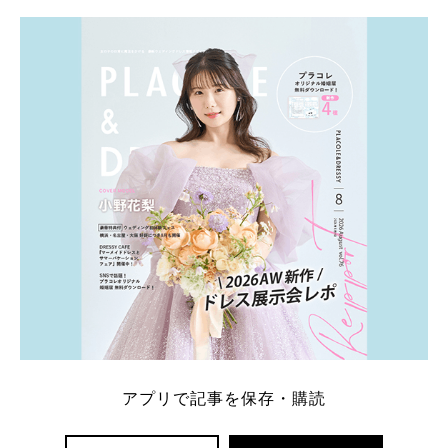
学キャンペーン特典ランキングを公開！ 比較サイ
ト：プラコレ、ゼクシィ、ハナユメ、マイナビ 掲載
内容：特典金額・条件・応募方法・注意点 「どこが
一番お得？」「プラコレの特典は？」といった疑問も
解決します。 まずは診断で候補を絞れる「ウェディ
ング診断」か、体験型 […]
続きを読む
アプリで記事を保存・購読