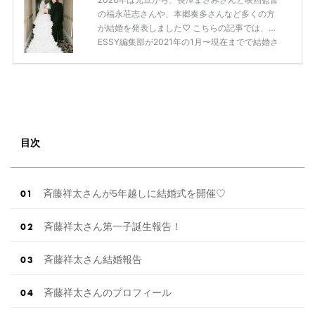
の福永荘志さんや、本郷奏多さんなど多くの方
が結婚を発表しました♡ こちらの記事では、DR
ESSY編集部が2021年の1月〜現在までで結婚さ
れた芸能人の方をまとめてみました！ さまざま
な芸能人や有名人の方の幸せな結婚報告をぜひ
ご覧ください♡ こちらの記事は随時更新して行
きます◎ ぜひcheckしてくださいね♡ 【7/20
(土)7/21(日)7/22(月)限定】＜横浜駅直結＞結婚
式場相談やスタートドレスフォト、前撮り相談
もできちゃう♡ウェディング初体験フェス in 横
目次
浜⚐ 【7/27(土)7/28(日) […]
続きを読む
斉藤祥太さんが5年越しに結婚式を開催♡
斉藤祥太さん第一子誕生報告！
斉藤祥太さん結婚報告
斉藤祥太さんのプロフィール