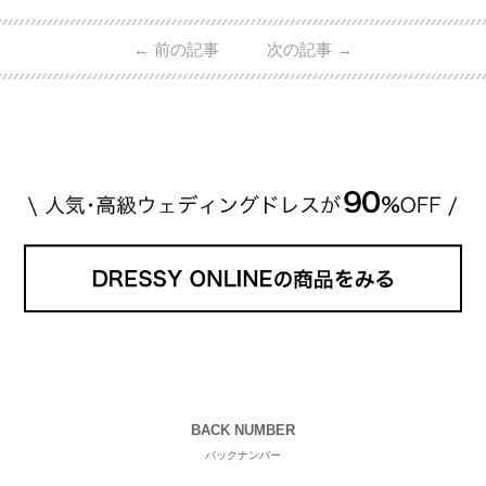
的ハイブランドから、俄（NIWAKA）やI-PRIMOなど
日本で人気のブランドまで幅広くご紹介。 さらに、
←
前の記事
次の記事
→
・愛用している芸能人夫婦 ・リングの特徴や魅力 ・
推定価格帯 ・花嫁人気が高い理由 などもあわせて解
説していきます♡ 「芸能人の結婚指輪ってやっぱり
高い？」 「手が届くブランドもある？」 「人気ブラ
[…]
続きを読む
BACK NUMBER
バックナンバー