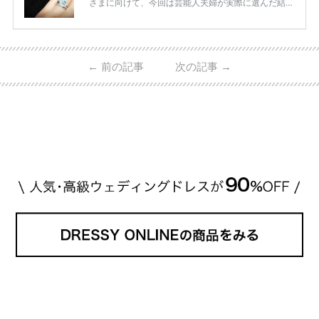
さまに向けて、今回は芸能人夫婦が実際に選んだ結婚
指輪・婚約指輪をブランド別にまとめました！ ハリ
ーウィンストンやカルティエ、ティファニーなど世界
的ハイブランドから、俄（NIWAKA）やI-PRIMOなど
日本で人気のブランドまで幅広くご紹介。 さらに、
←
前の記事
次の記事
→
・愛用している芸能人夫婦 ・リングの特徴や魅力 ・
推定価格帯 ・花嫁人気が高い理由 などもあわせて解
説していきます♡ 「芸能人の結婚指輪ってやっぱり
高い？」 「手が届くブランドもある？」 「人気ブラ
[…]
続きを読む