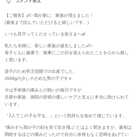
コメント全文
【ご報告】👶✨我が家に、家族が増えました！
(最後まで読んでいただけると嬉しいです。)
いつも見守ってくださっている皆さまへ🌿
私たち夫婦に、新しい家族が誕生しました👶✨
母子ともに健康で、無事にこの日を迎えられたことを心から嬉し
く思います。
逆子のため帝王切開での出産でした。
2668gの少し小さめな男の子です👦
今は手術後の痛みとの戦いの毎日ですが
旦那や家族、病院の皆様の優しいケアと支えに本当に助けられて
います。
『2人でこの子を守る。』という気持ちを改めて感じています。
“痛みすら我が子の顔を見て吹き飛ぶ“とはよく聞きますが、最初は
悶絶するほどの痛みだったので自分に余裕もなく悲鳴をあげてい