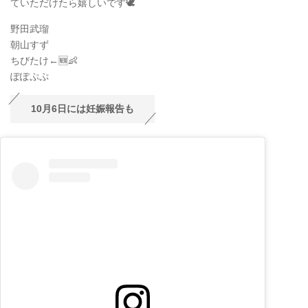
ていただけたら嬉しいです🕊️
野田武瑠
朝山すず
ちびたけ←🆕👶
ぽぽぷぷ
10月6日には妊娠報告も