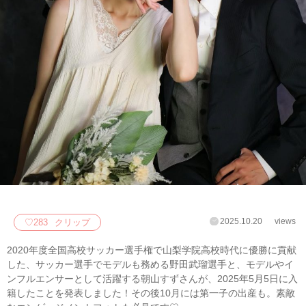
2025.10.20
views
♡
283
クリップ
2020年度全国高校サッカー選手権で山梨学院高校時代に優勝に貢献
した、サッカー選手でモデルも務める野田武瑠選手と、モデルやイ
ンフルエンサーとして活躍する朝山すずさんが、2025年5月5日に入
籍したことを発表しました！その後10月には第一子の出産も。素敵