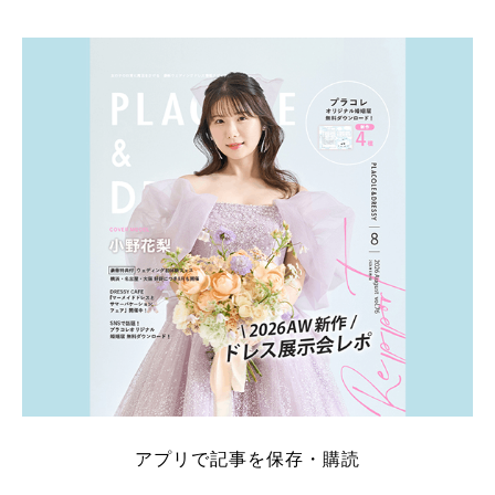
そこでこの記事では、【2026年8月最新】結婚式場見
学キャンペーン特典ランキングを公開！ 比較サイ
ト：プラコレ、ゼクシィ、ハナユメ、マイナビ 掲載
内容：特典金額・条件・応募方法・注意点 「どこが
一番お得？」「プラコレの特典は？」といった疑問も
解決します。 まずは診断で候補を絞れる「ウェディ
ング診断」か、体験型 […]
続きを読む
アプリで記事を保存・購読