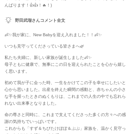
んばります！👍👍！🔥！)
野田武瑠さんコメント全文
👶✨我が家に、New Babyを迎え入れました！！👶✨
いつも見守ってくださっている皆さまへ🌿
私たち夫婦に、新しい家族が誕生しました👶✨
母子ともに健康で、無事にこの日を迎えられたことを心から嬉し
く思います。
初めて我が子に会った時、一生をかけてこの子を幸せにしたいと
心から思いました。出産を終えた瞬間の感動と、赤ちゃんの小さ
な手を握ったときのぬくもりは、これまでの人生の中でも忘れら
れない出来事となりました。
命の尊さと同時に、これまで支えてくださった多くの方々への感
謝の気持ちでいっぱいです。
これからも「すず＆ちびたけぽぽ＆ぷぷ」家族を、温かく見守っ