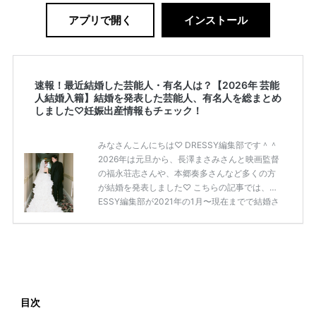
アプリで開く
インストール
速報！最近結婚した芸能人・有名人は？【2026年 芸能
人結婚入籍】結婚を発表した芸能人、有名人を総まとめ
しました♡妊娠出産情報もチェック！
みなさんこんにちは♡ DRESSY編集部です＾＾
2026年は元旦から、長澤まさみさんと映画監督
の福永荘志さんや、本郷奏多さんなど多くの方
が結婚を発表しました♡ こちらの記事では、DR
ESSY編集部が2021年の1月〜現在までで結婚さ
れた芸能人の方をまとめてみました！ さまざま
な芸能人や有名人の方の幸せな結婚報告をぜひ
ご覧ください♡ こちらの記事は随時更新して行
きます◎ ぜひcheckしてくださいね♡ 【7/20
(土)7/21(日)7/22(月)限定】＜横浜駅直結＞結婚
式場相談やスタートドレスフォト、前撮り相談
もできちゃう♡ウェディング初体験フェス in 横
目次
浜⚐ 【7/27(土)7/28(日) […]
続きを読む