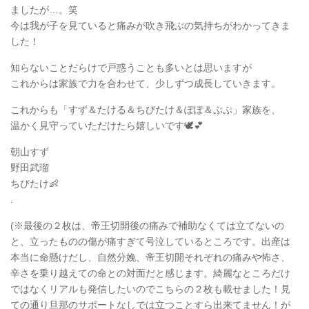
ましたが…。笑
今は我が子を見ていると痛みが吹き飛ぶの気持ちがわかってきま
した！
知らないことだらけで戸惑うことも多いとは思いますが
これからは家族で力を合わせて、少しずつ成長していきます。
これからも「すず＆たける＆ちびたけ＆ぽぽ＆ぷぷ」家族を、
温かく見守っていただけたら嬉しいです🕊️💕
朝山すず
野田武瑠
ちびたけ👶
.
(※最後の２枚は、帝王切開後の痛みで補助なくては立てないの
と、立ったものの傷が痛すぎて号泣しているところです。出産は
本当に命懸けだし、自然分娩、帝王切開それぞれの痛みや怖さ、
辛さを乗り越えての命との対面だと感じます。綺麗なところだけ
ではなくリアルも発信したいのでこちらの２枚も載せました！見
ての通り旦那のサポートなしでは立つことすら出来てません！が