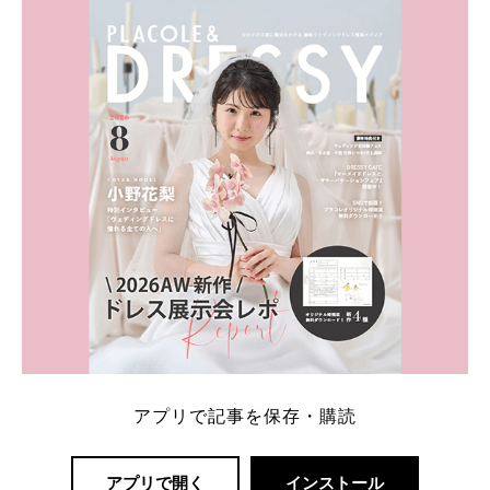
ト：プラコレ、ゼクシィ、ハナユメ、マイナビ 掲載
内容：特典金額・条件・応募方法・注意点 「どこが
一番お得？」「プラコレの特典は？」といった疑問も
解決します。 まずは診断で候補を絞れる「ウェディ
ング診断」か、体験型 […]
続きを読む
アプリで記事を保存・購読
アプリで開く
インストール