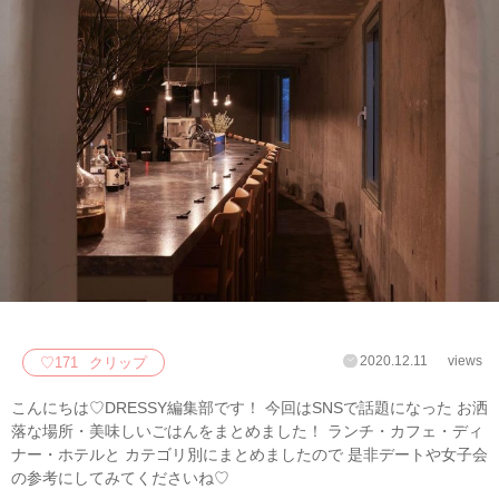
2020.12.11
views
♡
171
クリップ
こんにちは♡DRESSY編集部です！ 今回はSNSで話題になった お洒
落な場所・美味しいごはんをまとめました！ ランチ・カフェ・ディ
ナー・ホテルと カテゴリ別にまとめましたので 是非デートや女子会
の参考にしてみてくださいね♡