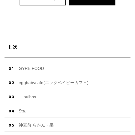
目次
GYRE.FOOD
eggbabycafe(エッグベイビーカフェ)
__nuibox
Sta.
神宮前 らかん・果